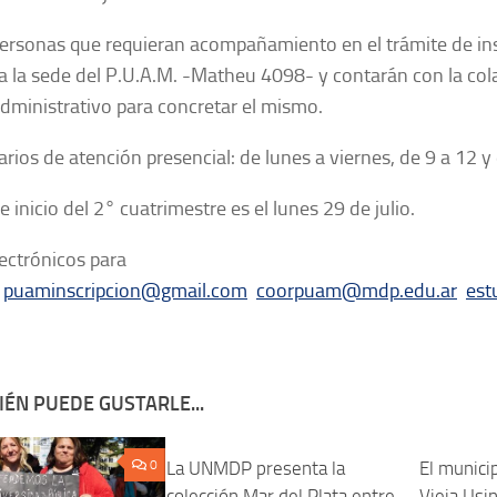
personas que requieran acompañamiento en el trámite de ins
a la sede del P.U.A.M. -Matheu 4098- y contarán con la col
dministrativo para concretar el mismo.
arios de atención presencial: de lunes a viernes, de 9 a 12 y
e inicio del 2° cuatrimestre es el lunes 29 de julio.
ectrónicos para
:
puaminscripcion@gmail.com
coorpuam@mdp.edu.ar
est
ÉN PUEDE GUSTARLE...
0
La UNMDP presenta la
0
El municip
colección Mar del Plata entre
Vieja Usi