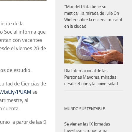
“Mar del Plata tiene su
mística”: la mirada de Julie On
Winter sobre la escena musical
iente de la
en la ciudad
jo Social informa que
cuentan con vacantes
esde el viernes 28 de
dos de estudio.
Día Internacional de las
Personas Mayores: miradas
acultad de Ciencias de
desde el cine y la universidad
://bit.ly/PUAM
se
trimestre, al
n cuenta.
MUNDO SUSTENTABLE
unio a partir de las 9
Se vienen las IX Jornadas
Investigar: cronograma