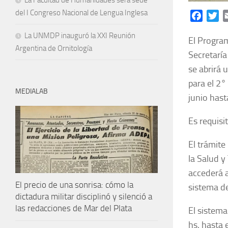
La Facultad de Humanidades será sede
del I Congreso Nacional de Lengua Inglesa
Facebo
Tw
La UNMDP inauguró la XXI Reunión
El Program
Argentina de Ornitología
Secretaría
se abrirá 
para el 2°
MEDIALAB
junio hasta
Es requisi
El trámite
la Salud y
accederá a
El precio de una sonrisa: cómo la
sistema de
dictadura militar disciplinó y silenció a
las redacciones de Mar del Plata
El sistema
hs. hasta e