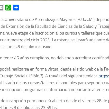
ok
itter
Email
WhatsApp
Share
a Universitario de Aprendizajes Mayores (P.U.A.M.) depend
 de Extensión de la Facultad de Ciencias de la Salud y Traba
una nueva etapa de inscripción a los cursos y talleres que 
 cuatrimestre del ciclo 2024. La misma se llevará adelante d
 el lunes 8 de julio inclusive.
to tener 45 años cumplidos, no debiendo acreditar certifica
 podrá realizarse en forma virtual desde el sitio web de la F
 Trabajo Social (UNMdP). A través del siguiente enlace
https
l listado de los cursos/talleres disponibles para segundo cua
 inscripción, programas e información importante a tener e
 de inscripción permanecerá abierto desde el viernes 28 de j
l lunes 8 de julio a las 23:59 hs.