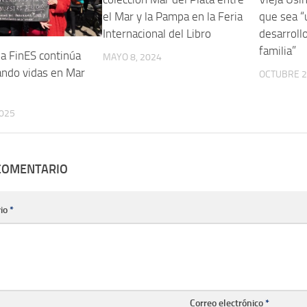
el Mar y la Pampa en la Feria
que sea “
Internacional del Libro
desarrollo
familia”
a FinES continúa
MAYO 8, 2024
ndo vidas en Mar
OCTUBRE 2
2025
 COMENTARIO
io
*
Correo electrónico
*