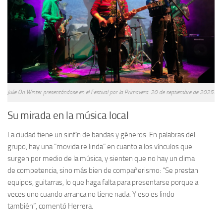
Julie On Winter presentándose en el Festival por la Primavera. 20 de septiembre de 2025.
Su mirada en la música local
La ciudad tiene un sinfín de bandas y géneros. En palabras del
grupo, hay una “movida re linda” en cuanto a los vínculos que
surgen por medio de la música, y sienten que no hay un clima
de competencia, sino más bien de compañerismo: “Se prestan
equipos, guitarras, lo que haga falta para presentarse porque a
veces uno cuando arranca no tiene nada. Y eso es lindo
también”, comentó Herrera.