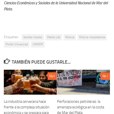
Ciencias Económicas y Sociales de la Universidad Nacional de Mar del
Plata.
Etiquetas:
bandas locales
Media Lab
Música
Música marplatense
Portal Universiad
UNMDP
TAMBIÉN PUEDE GUSTARLE...
0
1
La industria cervecera hace
Perforaciones petroleras: la
frente a la compleja situación
amenaza ecológica en la costa
económica y se prepara para
de Mar del Plata