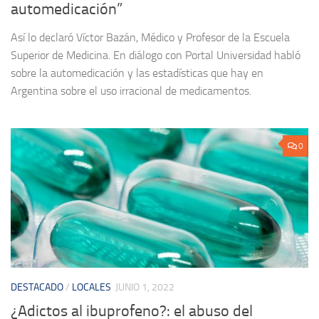
automedicación”
Así lo declaró Víctor Bazán, Médico y Profesor de la Escuela
Superior de Medicina. En diálogo con Portal Universidad habló
sobre la automedicación y las estadísticas que hay en
Argentina sobre el uso irracional de medicamentos.
0
DESTACADO
/
LOCALES
JUNIO 1, 2022
¿Adictos al ibuprofeno?: el abuso del