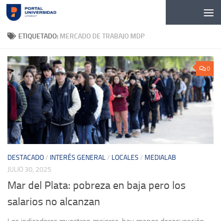
Skip to content
ETIQUETADO:
MERCADO DE TRABAJO MDP
0
DESTACADO
/
INTERÉS GENERAL
/
LOCALES
/
MEDIALAB
JULIO 30, 2025
Mar del Plata: pobreza en baja pero los
salarios no alcanzan