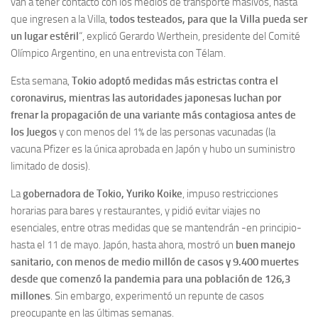
van a tener contacto con los medios de transporte masivos, hasta
que ingresen a la Villa,
todos testeados, para que la Villa pueda ser
un lugar estéril
“, explicó Gerardo Werthein, presidente del Comité
Olímpico Argentino, en una entrevista con Télam.
Esta semana,
Tokio adoptó medidas más estrictas contra el
coronavirus, mientras las autoridades japonesas luchan por
frenar la propagación de una variante más contagiosa antes de
los Juegos
y con menos del 1% de las personas vacunadas (la
vacuna Pfizer es la única aprobada en Japón y hubo un suministro
limitado de dosis).
La
gobernadora de Tokio, Yuriko Koike
, impuso restricciones
horarias para bares y restaurantes, y pidió evitar viajes no
esenciales, entre otras medidas que se mantendrán -en principio-
hasta el 11 de mayo. Japón, hasta ahora, mostró un
buen manejo
sanitario, con menos de medio millón de casos y 9.400 muertes
desde que comenzó la pandemia para una población de 126,3
millones
. Sin embargo, experimentó un repunte de casos
preocupante en las últimas semanas.