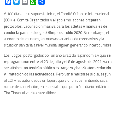
Facebook
Twitter
Email
WhatsApp
Share
A 100 días de su supuesto inicio, el Comité Olímpico Internacional
(COI), el Comité Organizador y el gobierno japonés
preparan
protocolos, vacunación masiva para los atletas y manuales de
conducta para los Juegos Olímpicos Tokio 2020
. Sin embargo, el
aumento de los casos, las nuevas variantes de coronavirus y la
situación sanitaria a nivel mundial siguen generando incertidumbre.
Los Juegos, postergados por un año a raíz de la pandemia y que
se
reprogramaron entre el 23 de julio y el 8 de agosto de 2021
, van a
ser atípicos:
no tendrán público extranjero y habrá aforo reducido
y limitación de las actividades
. Pero van a realizarse sí o sí, según
el COI y las autoridades en Japón, que vienen desmintiendo cada
rumor de cancelación, en especial el que publicó el diario británico
The Times el 21 de enero último.