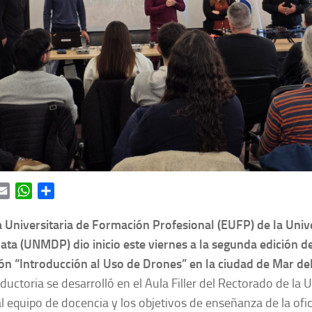
ok
itter
Email
WhatsApp
Share
a Universitaria de Formación Profesional (EUFP) de la Univ
ata (UNMDP) dio inicio este viernes a la segunda edición d
ón “Introducción al Uso de Drones” en la ciudad de Mar del
oductoria se desarrolló en el Aula Filler del Rectorado de 
l equipo de docencia y los objetivos de enseñanza de la ofic