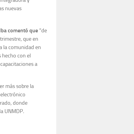
as nuevas
lalba comentó que
“de
trimestre, que en
 a la comunidad en
s hecho con el
 capacitaciones a
er más sobre la
 electrónico
orado, donde
e la UNMDP.