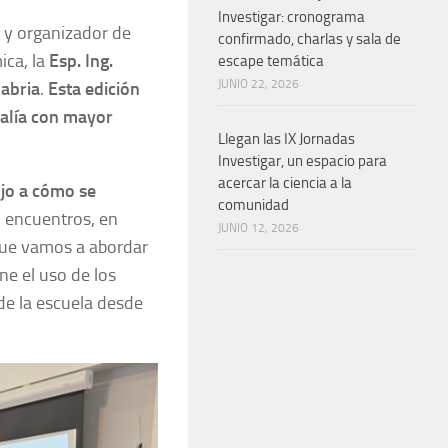
Investigar: cronograma
P y organizador de
confirmado, charlas y sala de
ica, la
Esp. Ing.
escape temática
JUNIO 22, 2026
Cabria
.
Esta edición
ialía con mayor
Llegan las IX Jornadas
Investigar, un espacio para
acercar la ciencia a la
ujo a cómo se
comunidad
 encuentros, en
JUNIO 12, 2026
 que vamos a abordar
ne el uso de los
 de la escuela desde