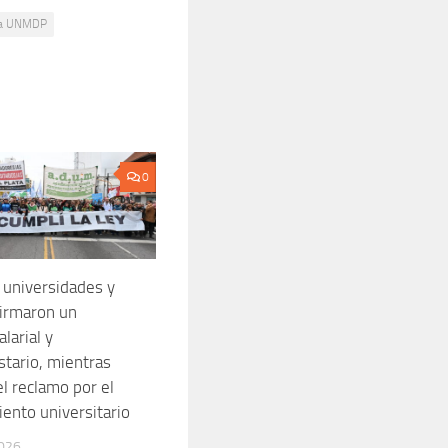
 la UNMDP
0
 universidades y
irmaron un
larial y
tario, mientras
el reclamo por el
iento universitario
2026