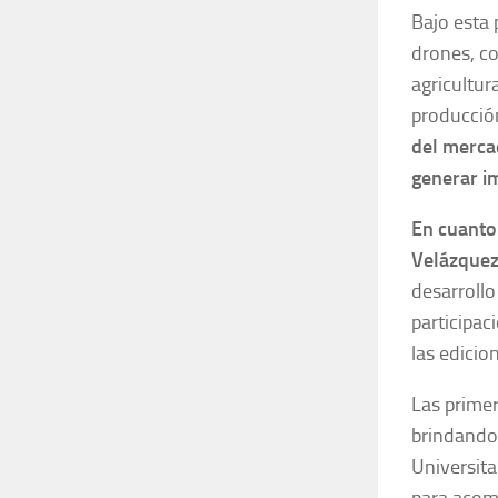
Bajo esta 
drones, co
agricultura
producció
del merca
generar im
En cuanto 
Velázquez 
desarrollo
participa
las edicio
Las primer
brindando 
Universit
para acom