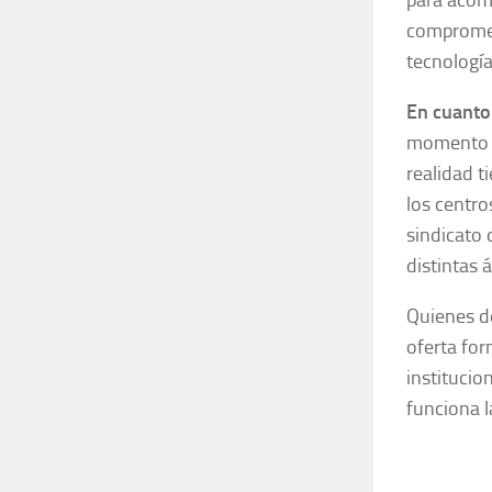
compromet
tecnología
En cuanto 
momento n
realidad t
los centro
sindicato 
distintas 
Quienes d
oferta for
instituci
funciona l