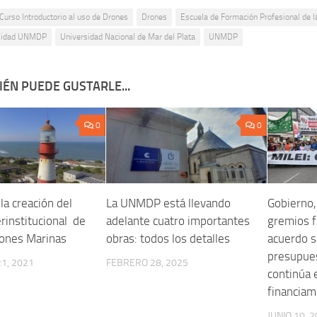
Curso Introductorio al uso de Drones
Drones
Escuela de Formación Profesional de
rsidad UNMDP
Universidad Nacional de Mar del Plata
UNMDP
ÉN PUEDE GUSTARLE...
0
0
la creación del
La UNMDP está llevando
Gobierno,
erinstitucional de
adelante cuatro importantes
gremios f
iones Marinas
obras: todos los detalles
acuerdo sa
presupues
1, 2021
FEBRERO 28, 2025
continúa 
financiam
JUNIO 10, 