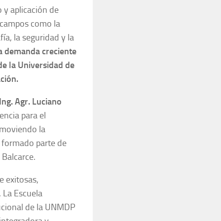
 y aplicación de
en campos como la
fía, la seguridad y la
na demanda creciente
de la Universidad de
ación.
Ing. Agr. Luciano
encia para el
omoviendo la
 formado parte de
 Balcarce.
e exitosas,
. La Escuela
tucional de la UNMDP
integradora y