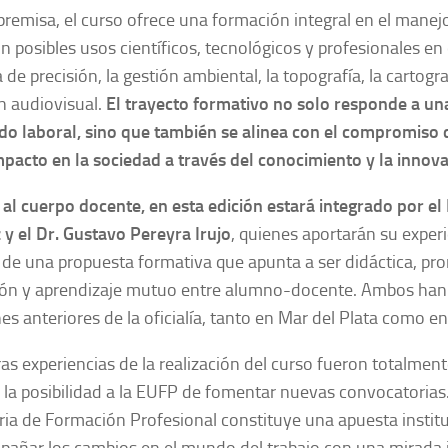
premisa, el curso ofrece una formación integral en el manejo
n posibles usos científicos, tecnológicos y profesionales 
 de precisión, la gestión ambiental, la topografía, la cartogra
n audiovisual.
El trayecto formativo no solo responde a u
do laboral, sino que también se alinea con el compromiso 
pacto en la sociedad a través del conocimiento y la innov
al cuerpo docente, en esta edición estará integrado por el 
y el Dr. Gustavo Pereyra Irujo
, quienes aportarán su experi
 de una propuesta formativa que apunta a ser didáctica, pr
ción y aprendizaje mutuo entre alumno-docente. Ambos han
nes anteriores de la oficialía, tanto en Mar del Plata como en
as experiencias de la realización del curso fueron totalment
la posibilidad a la EUFP de fomentar nuevas convocatorias
aria de Formación Profesional constituye una apuesta insti
pañar los cambios en el mundo del trabajo con una mirada 