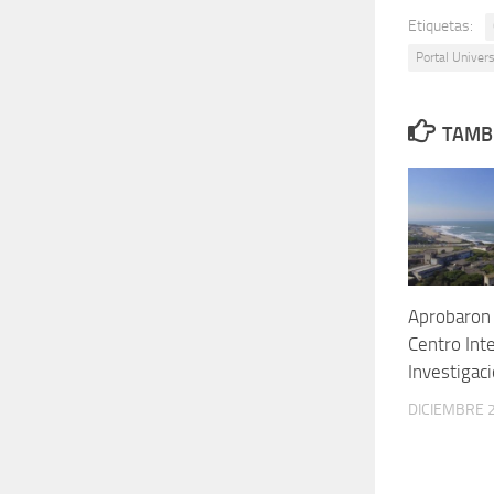
Etiquetas:
Portal Unive
TAMBI
Aprobaron 
Centro Int
Investigac
DICIEMBRE 2