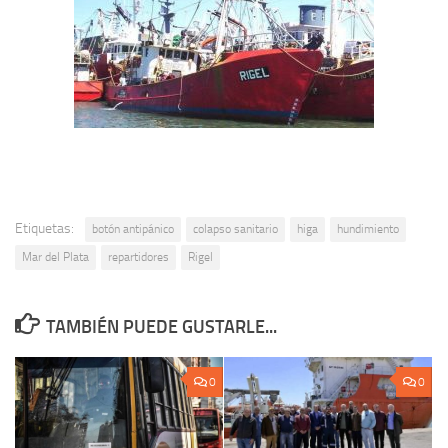
Etiquetas:
botón antipánico
colapso sanitario
higa
hundimiento
Mar del Plata
repartidores
Rigel
TAMBIÉN PUEDE GUSTARLE...
0
0