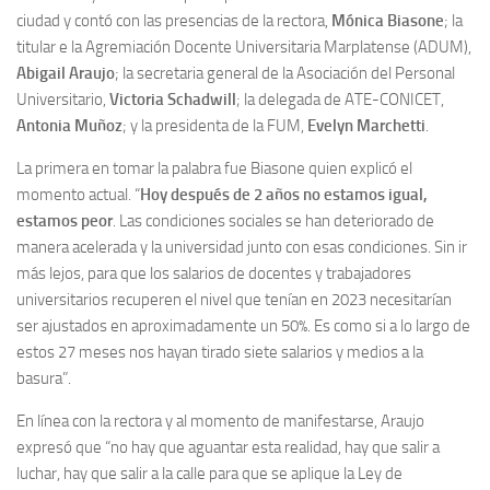
ciudad y contó con las presencias de la rectora,
Mónica Biasone
; la
titular e la Agremiación Docente Universitaria Marplatense (ADUM),
Abigail Araujo
; la secretaria general de la Asociación del Personal
Universitario,
Victoria Schadwill
; la delegada de ATE-CONICET,
Antonia Muñoz
; y la presidenta de la FUM,
Evelyn Marchetti
.
La primera en tomar la palabra fue Biasone quien explicó el
momento actual. “
Hoy después de 2 años no estamos igual,
estamos peor
. Las condiciones sociales se han deteriorado de
manera acelerada y la universidad junto con esas condiciones. Sin ir
más lejos, para que los salarios de docentes y trabajadores
universitarios recuperen el nivel que tenían en 2023 necesitarían
ser ajustados en aproximadamente un 50%. Es como si a lo largo de
estos 27 meses nos hayan tirado siete salarios y medios a la
basura”.
En línea con la rectora y al momento de manifestarse, Araujo
expresó que “no hay que aguantar esta realidad, hay que salir a
luchar, hay que salir a la calle para que se aplique la Ley de