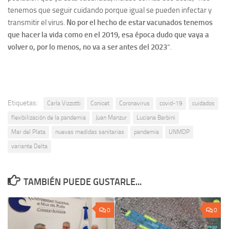
tenemos que seguir cuidando porque igual se pueden infectar y
transmitir el virus.
No por el hecho de estar vacunados tenemos
que hacer la vida como en el 2019, esa época dudo que vaya a
volver o, por lo menos, no va a ser antes del 2023
“.
Etiquetas:
Carla Vizzotti
Conicet
Coronavirus
covid-19
cuidados
flexibilización de la pandemia
Juan Manzur
Luciana Barbini
Mar del Plata
nuevas medidas sanitarias
pandemia
UNMDP
variante Delta
TAMBIÉN PUEDE GUSTARLE...
0
0