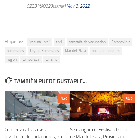
— 0223 (@0223comar)
May 2, 2022
Etiquetas:
"vacuna libre"
abril
campaña de vacunacion
Coronavirus
humedales
Ley de Humedales
Mar del Plata
postas itinerantes
región
temporada
turismo
TAMBIÉN PUEDE GUSTARLE...
0
0
Comienza a tratarse la
Se inauguró el Festival de Cine
regulación de cuidacoches, en
de Mar del Plata, Provincia a