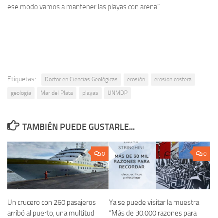
ese modo vamos a mantener las playas con arena”.
Etiquetas:
Doctor en Ciencias Geológicas
erosión
erosion costera
geología
Mar del Plata
playas
UNMDP
TAMBIÉN PUEDE GUSTARLE...
0
0
Un crucero con 260 pasajeros
Ya se puede visitar la muestra
arribó al puerto, una multitud
“Más de 30.000 razones para