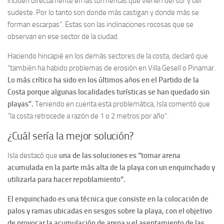
inciden directamente en las tormentas que vienen del sur y del
sudeste. Por lo tanto son donde más castigan y donde más se
forman escarpas”. Estas son las inclinaciones rocosas que se
observan en ese sector de la ciudad.
Haciendo hincapié en los demás sectores de la costa, declaró que
“también ha habido problemas de erosión en Villa Gesell o Pinamar.
Lo más crítico ha sido en los últimos años en el Partido de la
Costa porque algunas localidades turísticas se han quedado sin
playas”.
Teniendo en cuenta esta problemática, Isla comentó que
“la costa retrocede a razón de 1 o 2 metros por año”.
¿Cuál sería la mejor solución?
Isla destacó que
una de las soluciones es “tomar arena
acumulada en la parte más alta de la playa con un enquinchado y
utilizarla para hacer repoblamiento”.
El enquinchado es una técnica que consiste en la colocación de
palos y ramas ubicadas en sesgos sobre la playa, con el objetivo
de provocar la acumulación de arena y el asentamiento de las