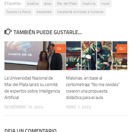
Etiquetas:
bioética
ética
Mar del Plata
medicina
moral
Susana La Rocca
trasplante
trasplante animales a humanos
TAMBIÉN PUEDE GUSTARLE...
1
0
La Universidad Nacional de
Malvinas: en base al
Mar del Plata lanzó su comité
cortometraje “No me olvides”
de expertos sobre Inteligencia
crearon una propuesta
Artificial
didáctica para el aula
NOVIEMBRE 15, 2024
ABRIL 1, 2022
DEJA UN COMENTARIO