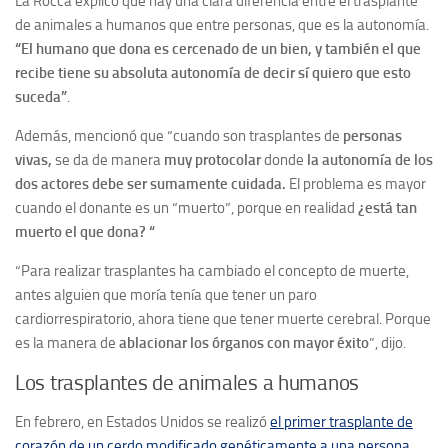
La Rocca explicó que hay una clara diferencia entre el trasplante
de animales a humanos que entre personas, que es la autonomía.
“El humano que dona es cercenado de un bien, y también el que
recibe tiene su absoluta autonomía de decir sí quiero que esto
suceda”
.
Además, mencionó que “cuando son trasplantes de
personas
vivas,
se da de manera
muy protocolar
donde
la autonomía de los
dos actores debe ser sumamente cuidada.
El problema es mayor
cuando el donante es un “muerto”, porque en realidad
¿está tan
muerto el que dona? “
“Para realizar trasplantes ha cambiado el concepto de muerte,
antes alguien que moría tenía que tener un paro
cardiorrespiratorio, ahora tiene que tener muerte cerebral. Porque
es la manera de
ablacionar los órganos con mayor éxito
”, dijo.
Los trasplantes de animales a humanos
En febrero, en Estados Unidos se realizó
el primer trasplante de
corazón de un cerdo modificado genéticamente a una persona.