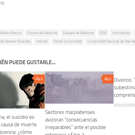
ro.
Adrián Alasino
Carrera de Medicina
Escuela de Medicina
ESM
información
 de General Alvarado
noticias
Portal Universidad
Universidad Nacional de Mar de
ÉN PUEDE GUSTARLE...
0
0
Divorcio:
subestima
comprensi
NOVIEMBRE
Sectores marplatenses
a, el suicidio es
avizoran “consecuencias
 causa de muerte
irreparables” ante el posible
escencia: ¿cómo
retroceso a fase 2