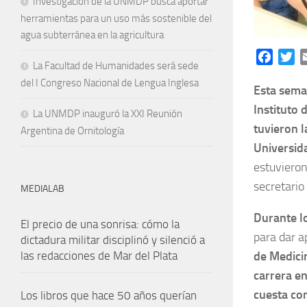
Investigación de la UNMDP busca aportar
herramientas para un uso más sostenible del
agua subterránea en la agricultura
Facebo
Tw
La Facultad de Humanidades será sede
del I Congreso Nacional de Lengua Inglesa
Esta seman
Instituto 
La UNMDP inauguró la XXI Reunión
tuvieron l
Argentina de Ornitología
Universida
estuvieron
secretario
MEDIALAB
Durante l
El precio de una sonrisa: cómo la
para dar a
dictadura militar disciplinó y silenció a
de Medicin
las redacciones de Mar del Plata
carrera e
cuesta co
Los libros que hace 50 años querían