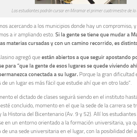
Los estudiantes podrán cursar en Miramar el primer cuatrimestre de la 
os acercando a los municipios donde hay un compromiso, y 
mos a ir ampliando esto.
Si la gente se tiene que mudar a Ma
as materias cursadas y con un camino recorrido, es distint
lasino agregó que
están abiertos a que seguir apostando po
 para “que la gente de esos lugares se quede viviendo ahí,
permanezca conectada a su lugar.
Porque la gran dificultad 
 de un lugar es más fácil que estudie ahí que en otro lado”.
ento el dictado de clases seguirá siendo en el instituto has
esté concluido, momento en el que la sede de la carrera se tr
y la Historia del Bicentenario (Av. 9 y 52). Allí los estudiante
 en un entorno orientado a la formación universitaria, ya qu
n de una sede universitaria en el lugar, con la posibilidad del 