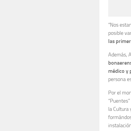
“Nos estam
posible va
las primer
Además, A
bonaerense
médico y 
persona es
Por el mom
“Puentes” 
la Cultura 
formándose
instalació