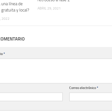
 una línea de
ABRIL 29, 2021
gratuita y local?
, 2022
 COMENTARIO
io
*
Correo electrónico
*