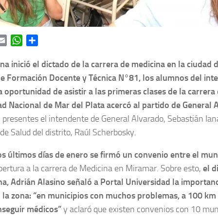
ok
itter
Email
WhatsApp
Share
a inició el dictado de la carrera de medicina en la ciudad 
de Formación Docente y Técnica N°81, los alumnos del inter
a oportunidad de asistir a las primeras clases de la carrera
d Nacional de Mar del Plata acercó al partido de General 
 presentes el intendente de General Alvarado, Sebastián Ian
 de Salud del distrito, Raúl Scherbosky.
os últimos días de enero se firmó un convenio entre el mu
pertura a la carrera de Medicina en Miramar. Sobre esto,
el d
a, Adrián Alasino señaló a Portal Universidad la importanc
n la zona: “en municipios con muchos problemas, a 100 km 
nseguir médicos”
y aclaró que existen convenios con 10 mun