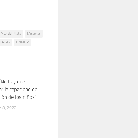
Mar del Plata
Miramar
l Plata
UNMDP
 ”No hay que
0
r la capacidad de
ón de los niños”
 8, 2022