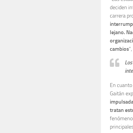
deciden in
carrera pr
interrumpe
lejano. Na
organizac
cambios
”,
Los
int
En cuanto 
Gaitán ex
impulsada
tratan est
fenómenos
principale