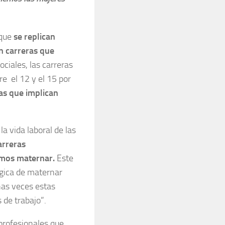
rque
se replican
n carreras que
ciales, las carreras
re el 12 y el 15 por
as que implican
a vida laboral de las
arreras
imos maternar.
Este
ógica de maternar
has veces estas
 de trabajo”.
profesionales que