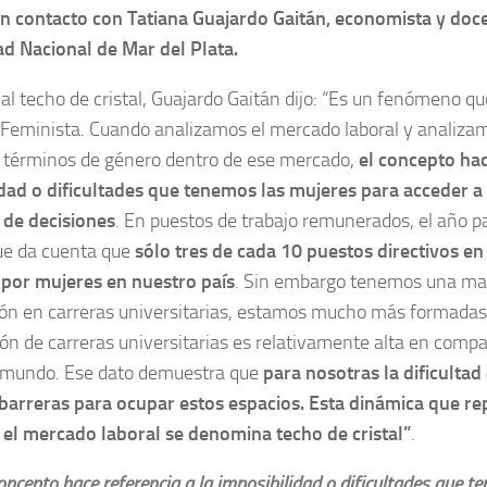
n contacto con Tatiana Guajardo Gaitán, economista y doce
ad Nacional de Mar del Plata.
al techo de cristal, Guajardo Gaitán dijo: “Es un fenómeno que
Feminista. Cuando analizamos el mercado laboral y analizam
 términos de género dentro de ese mercado,
el concepto hac
dad o dificultades que tenemos las mujeres para acceder a
 de decisiones
. En puestos de trabajo remunerados, el año p
ue da cuenta que
sólo tres de cada 10 puestos directivos e
por mujeres en nuestro país
. Sin embargo tenemos una ma
ión en carreras universitarias, estamos mucho más formadas,
ón de carreras universitarias es relativamente alta en compa
l mundo. Ese dato demuestra que
para nosotras la dificultad
arreras para ocupar estos espacios. Esta dinámica que rep
 el mercado laboral se denomina techo de cristal”
.
concepto hace referencia a la imposibilidad o dificultades que 