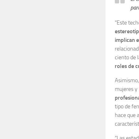
par
“Este tech
estereoti
implican 
relacionad
ciento de 
roles de 
Asimismo, 
mujeres y 
profesion
tipo de fe
hace que a
caracterís
“Las estad