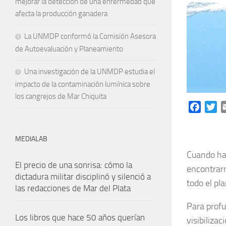
mejorar la detección de una enfermedad que
afecta la producción ganadera
La UNMDP conformó la Comisión Asesora
de Autoevaluación y Planeamiento
Una investigación de la UNMDP estudia el
impacto de la contaminación lumínica sobre
los cangrejos de Mar Chiquita
Facebo
Tw
MEDIALAB
Cuando hab
El precio de una sonrisa: cómo la
encontrar
dictadura militar disciplinó y silenció a
todo el pl
las redacciones de Mar del Plata
Para profu
Los libros que hace 50 años querían
visibiliza