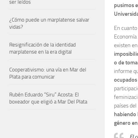
ser leídos
pusimos e
Universid
¿Cómo puede un marplatense salvar
vidas?
En cuanto 
Economía 
Resignificación de la identidad
existen en
marplatense en la era digital
imposibili
o de toma
Cooperativismo: una vía en Mar del
informe q
Plata para comunicar
ocupados 
participac
Rubén Eduardo “Siru” Acosta: El
feminizaci
boxeador que eligió a Mar Del Plata
países de
habiendo b
género en
El 