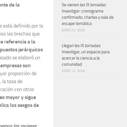
nte de la
Se vienen las IX Jornadas
Investigar: cronograma
confirmado, charlas y sala de
escape temática
 está definido por la
JUNIO 22, 2026
os las brechas que
e referencia a la
Llegan las IX Jornadas
 puestos jerárquicos
Investigar, un espacio para
asado se elaboró un
acercar la ciencia a la
comunidad
n empresas son
JUNIO 12, 2026
yor proporción de
 la tasa de
ración con otros
 es mayor y sigue
lica los sesgos de
tenemos las mujeres