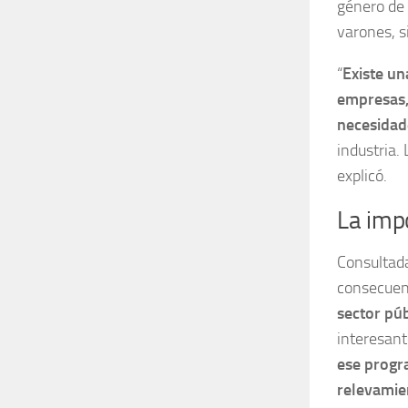
género de 
varones, s
“
Existe un
empresas,
necesidad
industria.
explicó.
La imp
Consultada
consecuenc
sector púb
interesan
ese progra
relevamien