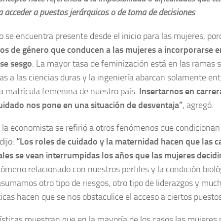
a acceder a puestos jerárquicos o de toma de decisiones
.
o se encuentra presente desde el inicio para las mujeres, po
pos de género que conducen a las mujeres a incorporarse e
ese sesgo
. La mayor tasa de feminización está en las ramas so
as a las ciencias duras y la ingeniería abarcan solamente ent
la matrícula femenina de nuestro país.
Insertarnos en carrer
cuidado nos pone en una situación de desventaja”
, agregó.
la economista se refirió a otros fenómenos que condicionan l
dijo:
“Los roles de cuidado y la maternidad hacen que las c
ales se vean interrumpidas los años que las mujeres decid
nómeno relacionado con nuestros perfiles y la condición biol
sumamos otro tipo de riesgos, otro tipo de liderazgos y muc
ticas hacen que se nos obstaculice el acceso a ciertos puestos
ísticas muestran que en la mayoría de los casos las mujeres 