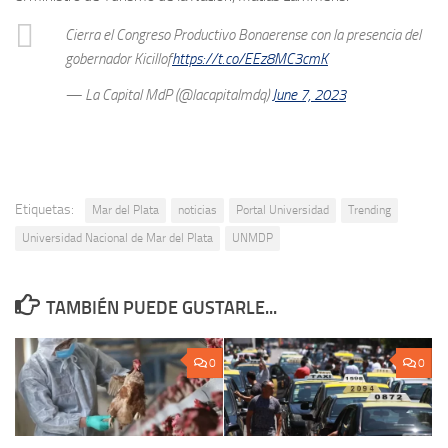
Cierra el Congreso Productivo Bonaerense con la presencia del
gobernador Kicillof
https://t.co/EEz8MC3cmK
— La Capital MdP (@lacapitalmdq)
June 7, 2023
Etiquetas:
Mar del Plata
noticias
Portal Universidad
Trending
Universidad Nacional de Mar del Plata
UNMDP
TAMBIÉN PUEDE GUSTARLE...
0
0