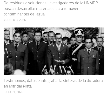
De residuos a soluciones: investigadores de la UNMDP
buscan desarrollar materiales para remover
contaminantes del agua
AGOSTO 3, 2026
Testimonios, datos e infografía: la síntesis de la dictadura
en Mar del Plata
JULIO 31, 2026