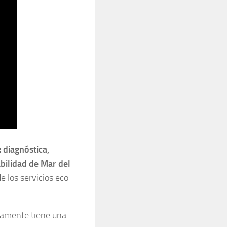
: diagnóstica,
abilidad de Mar del
e los servicios eco
solamente tiene una