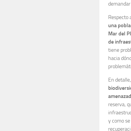
demandar i
Respecto 
una pobla
Mar del Pl
de infraes
tiene prob
hacia dónd
problemáti
En detalle
biodiversi
amenazada
reserva, q
infraestru
y como se 
recuperaci