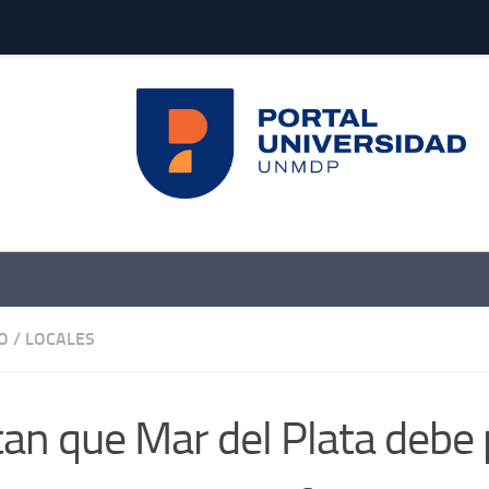
O
/
LOCALES
tan que Mar del Plata debe 