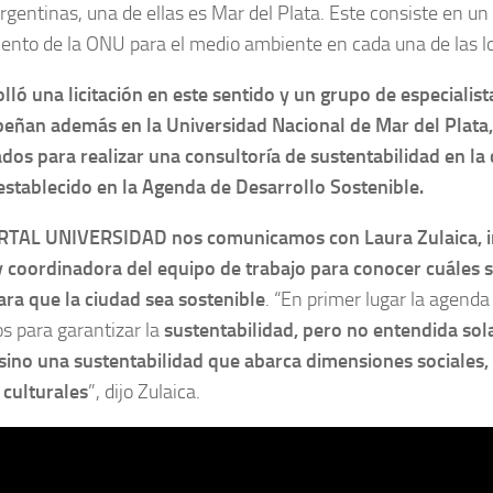
rgentinas, una de ellas es Mar del Plata. Este consiste en u
ento de la ONU para el medio ambiente en cada una de las lo
lló una licitación en este sentido y un grupo de especialis
eñan además en la Universidad Nacional de Mar del Plata,
dos para realizar una consultoría de sustentabilidad en la 
establecido en la Agenda de Desarrollo Sostenible.
TAL UNIVERSIDAD nos comunicamos con Laura Zulaica, in
 coordinadora del equipo de trabajo para conocer cuáles s
ra que la ciudad sea sostenible
. “En primer lugar la agend
os para garantizar la
sustentabilidad, pero no entendida s
 sino una sustentabilidad que abarca dimensiones sociales
y culturales
”, dijo Zulaica.