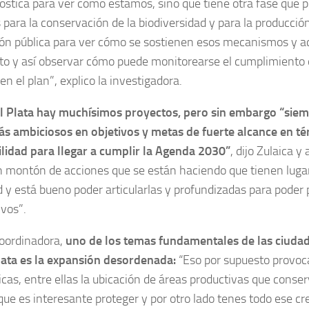
óstica para ver cómo estamos, sino que tiene otra fase que 
 para la conservación de la biodiversidad y para la producción
ión pública para ver cómo se sostienen esos mecanismos y a
o y así observar cómo puede monitorearse el cumplimiento 
n el plan”, explico la investigadora.
l Plata hay muchísimos proyectos, pero sin embargo “siem
ás ambiciosos en objetivos y metas de fuerte alcance en t
lidad para llegar a cumplir la Agenda 2030”
, dijo Zulaica y
 montón de acciones que se están haciendo que tienen lugar 
y está bueno poder articularlas y profundizadas para poder
ivos”.
coordinadora,
uno de los temas fundamentales de las ciudad
lata es la expansión desordenada:
“Eso por supuesto provoc
cas, entre ellas la ubicación de áreas productivas que conse
que es interesante proteger y por otro lado tenes todo ese c