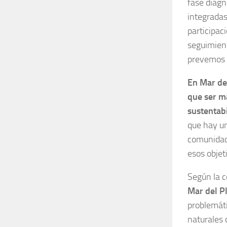
fase diagn
integradas
participac
seguimient
prevemos e
En Mar de
que ser m
sustentabi
que hay un
comunidad 
esos objet
Según la 
Mar del P
problemáti
naturales 