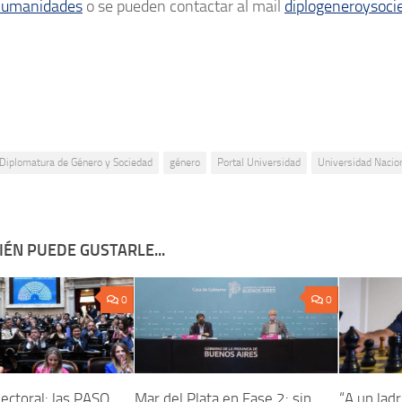
Humanidades
o se pueden contactar al mail
diplogeneroysoc
Diplomatura de Género y Sociedad
género
Portal Universidad
Universidad Nacion
ÉN PUEDE GUSTARLE...
0
0
ectoral: las PASO
Mar del Plata en Fase 2: sin
“A un ladr