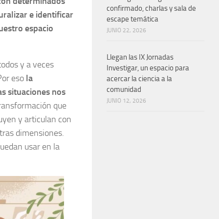
 con determinados
confirmado, charlas y sala de
alizar e identificar
escape temática
nuestro espacio
JUNIO 22, 2026
Llegan las IX Jornadas
todos y a veces
Investigar, un espacio para
Por eso
la
acercar la ciencia a la
comunidad
as situaciones nos
JUNIO 12, 2026
transformación que
uyen y articulan con
otras dimensiones.
uedan usar en la