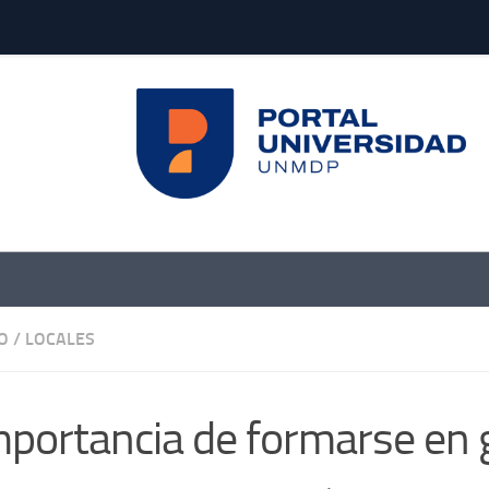
O
/
LOCALES
mportancia de formarse en