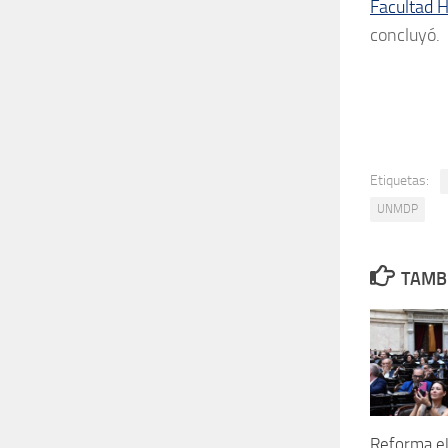
Facultad 
concluyó.
Etiquetas:
UNMDP
TAMBI
Reforma el