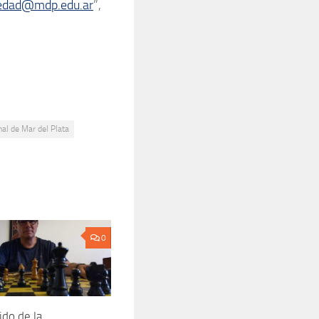
iedad@mdp.edu.ar
”,
al de Mar del Plata
0
ido de la