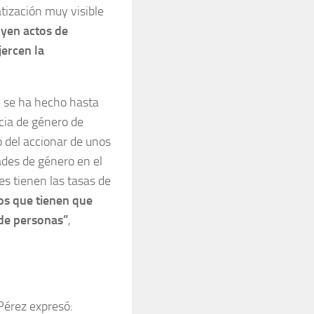
tización muy visible
uyen actos de
jercen la
ue se ha hecho hasta
cia de género de
o del accionar de unos
des de género en el
es tienen las tasas de
os que tienen que
 de personas”
,
Pérez expresó: