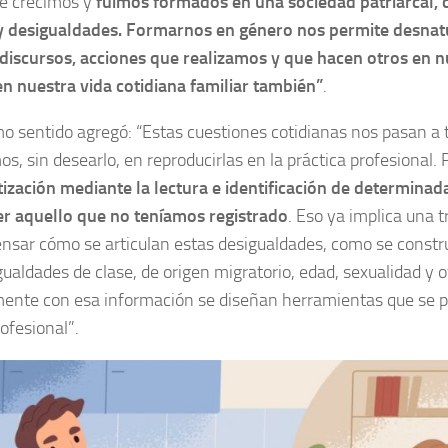
ue crecimos y
fuimos formados en una sociedad patriarcal,
y desigualdades. Formarnos en género nos permite desnatur
 discursos, acciones que realizamos y que hacen otros en 
en nuestra vida cotidiana familiar también”
.
o sentido agregó: “Estas cuestiones cotidianas nos pasan a 
os, sin desearlo, en reproducirlas en la práctica profesional. 
zación mediante la lectura e identificación de determinad
er aquello que no teníamos registrado
. Eso ya implica una 
nsar cómo se articulan estas desigualdades, como se constr
gualdades de clase, de origen migratorio, edad, sexualidad y 
mente con esa información se diseñan herramientas que se p
rofesional”.