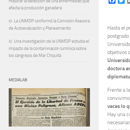
Facebo
Tw
mejorar la detección de una enfermedad que
afecta la producción ganadera
La UNMDP conformó la Comisión Asesora
Hasta el p
de Autoevaluación y Planeamiento
postgrado 
Una investigación de la UNMDP estudia el
Universida
impacto de la contaminación lumínica sobre
objetivos 
los cangrejos de Mar Chiquita
Universida
doctora en
diplomatu
MEDIALAB
Frente a l
convivimos
veces lo 
Hay una c
necesaria