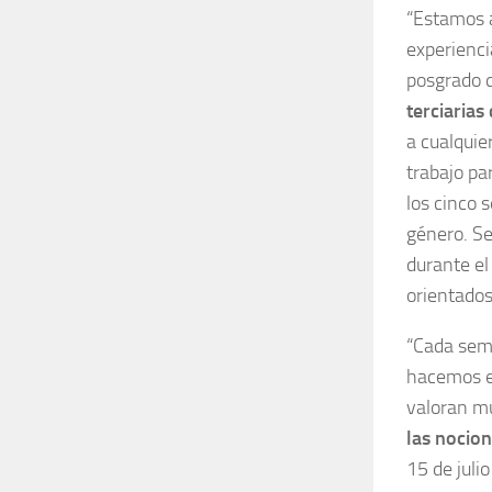
“Estamos a
experienci
posgrado 
terciarias
a cualquier
trabajo pa
los cinco 
género. Se
durante el
orientados
“Cada semi
hacemos e
valoran m
las nocion
15 de juli