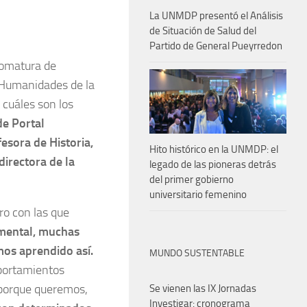
La UNMDP presentó el Análisis
de Situación de Salud del
Partido de General Pueyrredon
plomatura de
e Humanidades de la
 cuáles son los
e Portal
esora de Historia,
Hito histórico en la UNMDP: el
directora de la
legado de las pioneras detrás
del primer gobierno
universitario femenino
ro con las que
mental, muchas
mos aprendido así.
MUNDO SUSTENTABLE
portamientos
 porque queremos,
Se vienen las IX Jornadas
Investigar: cronograma