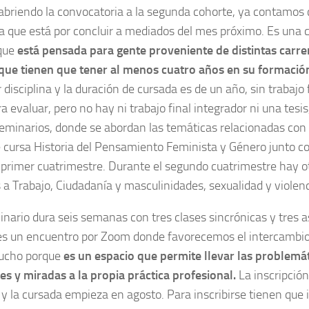
briendo la convocatoria a la segunda cohorte, ya contamos
a que está por concluir a mediados del mes próximo. Es una c
que
está pensada para gente proveniente de distintas carrer
 que tienen que tener al menos cuatro años en su formació
 disciplina y la duración de cursada es de un año, sin trabajo f
ra evaluar, pero no hay ni trabajo final integrador ni una tesis
seminarios, donde se abordan las temáticas relacionadas con 
 cursa Historia del Pensamiento Feminista y Género junto co
 primer cuatrimestre. Durante el segundo cuatrimestre hay o
 a Trabajo, Ciudadanía y masculinidades, sexualidad y violenc
nario dura seis semanas con tres clases sincrónicas y tres a
s un encuentro por Zoom donde favorecemos el intercambio. 
ucho porque
es un espacio que permite llevar las problemát
es y miradas a la propia práctica profesional.
La inscripción
o y la cursada empieza en agosto. Para inscribirse tienen que i