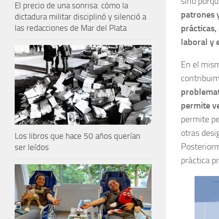
sino porq
El precio de una sonrisa: cómo la
patrones 
dictadura militar disciplinó y silenció a
prácticas,
las redacciones de Mar del Plata
laboral y 
En el mism
contribuim
problemati
permite v
permite pe
otras desi
Los libros que hace 50 años querían
Posterior
ser leídos
práctica p