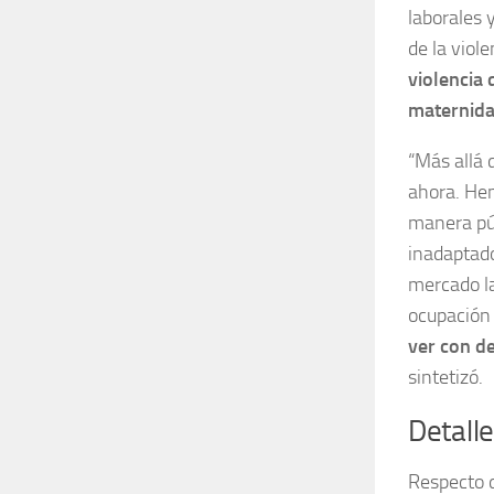
laborales 
de la viole
violencia 
maternida
“Más allá 
ahora. He
manera púb
inadaptado
mercado la
ocupación
ver con de
sintetizó.
Detalle
Respecto d