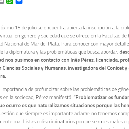
ok
itter
Email
WhatsApp
Share
róximo 15 de julio se encuentra abierta la inscripción a la di
virtual en género y sociedad que se ofrece en la Facultad d
d Nacional de Mar del Plata. Para conocer con mayor detalle
de la diplomatura y las problemáticas que busca abordar,
desd
d nos pusimos en contacto con Inés Pérez, licenciada, prof
 Ciencias Sociales y Humanas, investigadora del Conicet y 
ra.
a importancia de profundizar sobre las problemáticas de géne
 en la sociedad, Pérez manifestó:
“Problematizar es funda
que ocurre es que naturalizamos situaciones porque las he
uestión que siempre es importante aclarar: no tenemos com
mente machistas o discriminatorios porque seamos malos o