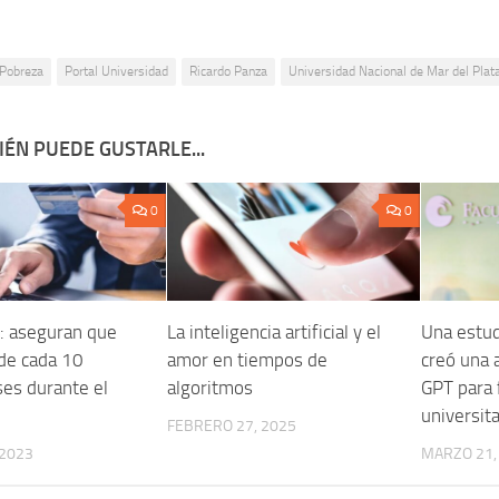
Pobreza
Portal Universidad
Ricardo Panza
Universidad Nacional de Mar del Plat
ÉN PUEDE GUSTARLE...
0
0
o: aseguran que
La inteligencia artificial y el
Una estud
 de cada 10
amor en tiempos de
creó una 
es durante el
algoritmos
GPT para f
universita
FEBRERO 27, 2025
 2023
MARZO 21,