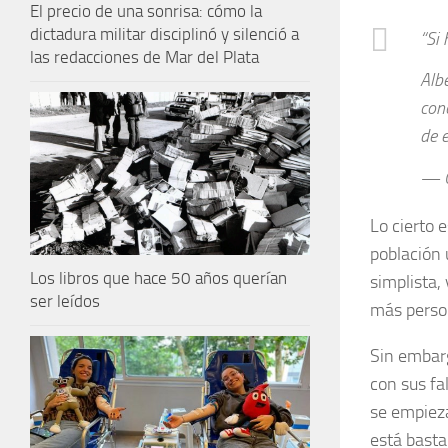
El precio de una sonrisa: cómo la
dictadura militar disciplinó y silenció a
“Si
las redacciones de Mar del Plata
Alb
con
de 
— C
Lo cierto e
población
Los libros que hace 50 años querían
simplista,
ser leídos
más person
Sin embar
con sus fa
se empieza
está basta