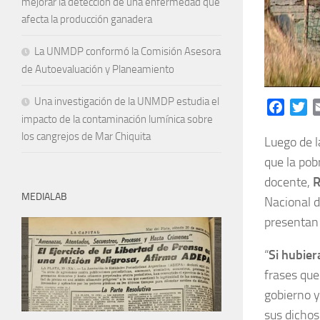
mejorar la detección de una enfermedad que
afecta la producción ganadera
La UNMDP conformó la Comisión Asesora
de Autoevaluación y Planeamiento
Una investigación de la UNMDP estudia el
Facebo
Tw
impacto de la contaminación lumínica sobre
los cangrejos de Mar Chiquita
Luego de l
que la pob
docente,
R
MEDIALAB
Nacional d
presentan 
“
Si hubier
frases que
gobierno y
sus dichos