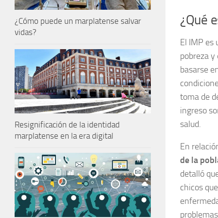
¿Qué e
¿Cómo puede un marplatense salvar
vidas?
El IMP es 
pobreza y 
basarse en
condicione
toma de de
ingreso so
salud.
Resignificación de la identidad
marplatense en la era digital
En relació
de la pob
detalló qu
chicos que
enfermeda
problemas 