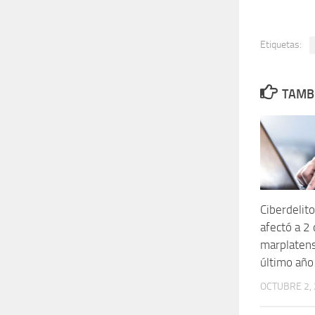
Etiquetas:
TAMBI
Ciberdelit
afectó a 2
marplatens
último año
OCTUBRE 2,