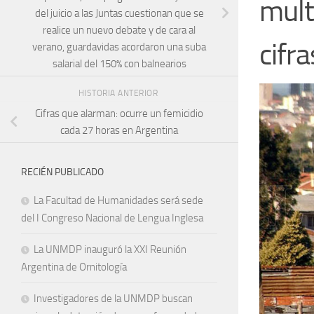
mult
del juicio a las Juntas cuestionan que se
realice un nuevo debate y de cara al
cifr
verano, guardavidas acordaron una suba
salarial del 150% con balnearios
HISTORIA ANTERIOR
Cifras que alarman: ocurre un femicidio
cada 27 horas en Argentina
RECIÉN PUBLICADO
La Facultad de Humanidades será sede
del I Congreso Nacional de Lengua Inglesa
La UNMDP inauguró la XXI Reunión
Argentina de Ornitología
Investigadores de la UNMDP buscan