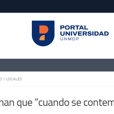
O
/
LOCALES
man que “cuando se contem