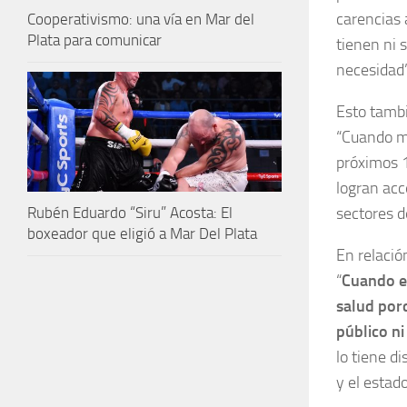
carencias 
Cooperativismo: una vía en Mar del
Plata para comunicar
tienen ni 
necesidad
Esto tambi
“Cuando mi
próximos 1
logran acc
sectores d
Rubén Eduardo “Siru” Acosta: El
boxeador que eligió a Mar Del Plata
En relació
“
Cuando em
salud porq
público ni
lo tiene d
y el estado