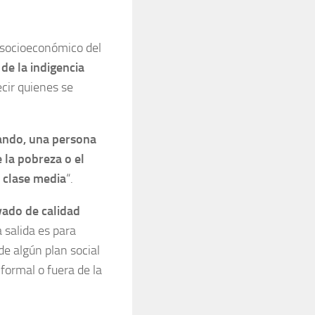
l socioeconómico del
de la indigencia
ecir quienes se
ando, una persona
 la pobreza o el
 clase media
“.
vado de calidad
a salida es para
de algún plan social
formal o fuera de la