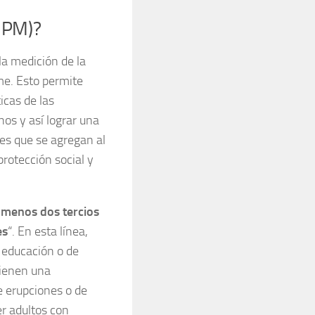
(IPM)?
la medición de la
me. Esto permite
icas de las
hos y así lograr una
es que se agregan al
protección social y
 menos dos tercios
es
“. En esta línea,
a educación o de
tienen una
 erupciones o de
er adultos con