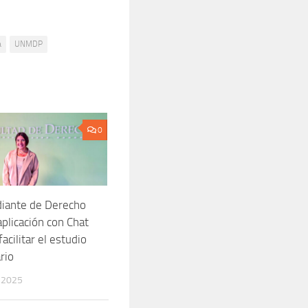
a
UNMDP
0
iante de Derecho
aplicación con Chat
acilitar el estudio
rio
 2025