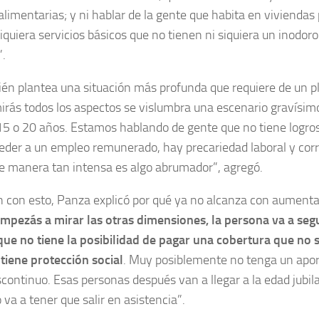
alimentarias; y ni hablar de la gente que habita en viviendas
siquiera servicios básicos que no tienen ni siquiera un inodor
”.
én plantea una situación más profunda que requiere de un pl
rás todos los aspectos se vislumbra una escenario gravísimo
5 o 20 años. Estamos hablando de gente que no tiene logros
eder a un empleo remunerado, hay precariedad laboral y corr
e manera tan intensa es algo abrumador”, agregó.
n con esto, Panza explicó por qué ya no alcanza con aumentar
pezás a mirar las otras dimensiones, la persona va a seg
ue no tiene la posibilidad de pagar una cobertura que no se
 tiene protección social
. Muy posiblemente no tenga un aport
iscontinuo. Esas personas después van a llegar a la edad jubil
 va a tener que salir en asistencia”.