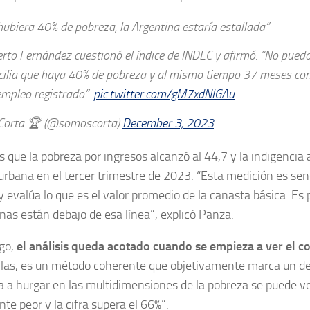
 hubiera 40% de pobreza, la Argentina estaría estallada”
erto Fernández cuestionó el índice de INDEC y afirmó: “No pue
cilia que haya 40% de pobreza y al mismo tiempo 37 meses con
empleo registrado”.
pic.twitter.com/gM7xdNIGAu
orta 🏆 (@somoscorta)
December 3, 2023
s que la
pobreza por ingresos alcanzó al 44,7 y la indigencia a
 urbana
en el tercer trimestre de 2023. “Esta medición es senc
 y evalúa lo que es el valor promedio de la canasta básica. Es
as están debajo de esa línea”, explicó Panza.
go,
el análisis queda acotado cuando se empieza a ver el co
llas, es un método coherente que objetivamente marca un de
 a hurgar en las multidimensiones de la pobreza se puede ve
nte peor y la cifra supera el 66%”.