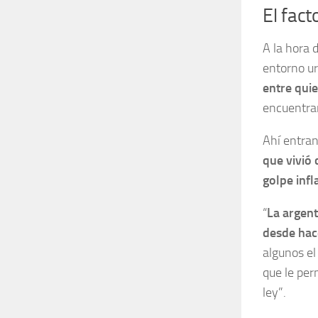
El fact
A la hora 
entorno ur
entre qui
encuentran
Ahí entran
que vivió 
golpe inf
“
La argent
desde hac
algunos el
que le per
ley”.