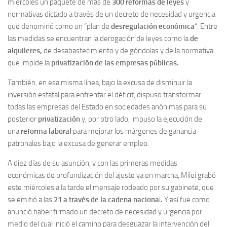
miércoles un paquete de más de
300 reformas de leyes
y
normativas dictado a través de un decreto de necesidad y urgencia
que denominó como un “plan de
desregulación económica
“. Entre
las medidas se encuentran la derogación de leyes como la
de
alquileres,
de desabastecimiento y de góndolas y de la normativa
que impide la
privatización de las empresas públicas.
También, en esa misma línea, bajo la excusa de disminuir la
inversión estatal para enfrentar el déficit, dispuso transformar
todas las empresas del Estado en sociedades anónimas para su
posterior
privatización
y, por otro lado, impuso la ejecución de
una
reforma laboral
para mejorar los márgenes de ganancia
patronales bajo la excusa de generar empleo.
A diez días de su asunción, y con las primeras medidas
económicas de profundización del ajuste ya en marcha, Milei grabó
este miércoles a la tarde el mensaje rodeado por su gabinete, que
se emitió a las
21 a través de la cadena naciona
l
.
Y así fue como
anunció haber firmado un decreto de necesidad y urgencia por
medio del cual inició el camino para desguazar la intervención del