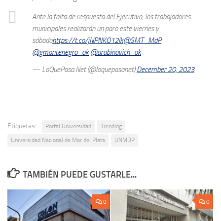
Ante la falta de respuesta del Ejecutivo, los trabajadores
municipales realizarán un paro este viernes y
sábado
https://t.co/jNPNKO12lk
@SMT_MdP
@gmontenegro_ok
@arabinovich_ok
— LoQuePasa.Net (@loquepasanet)
December 20, 2023
Etiquetas:
Portal Universidad
Trending
Universidad Nacional de Mar del Plata
UNMDP
TAMBIÉN PUEDE GUSTARLE...
0
0