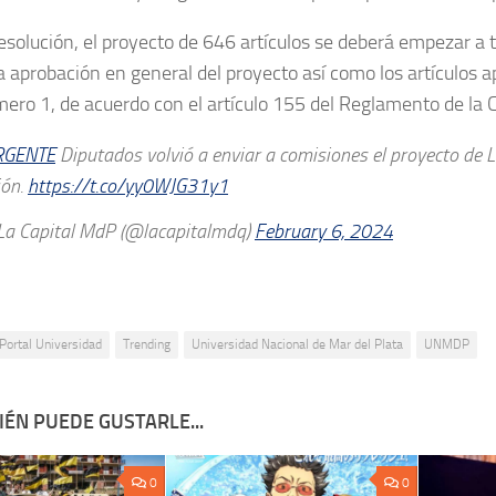
esolución, el proyecto de 646 artículos se deberá empezar a 
a aprobación en general del proyecto así como los artículos 
mero 1, de acuerdo con el artículo 155 del Reglamento de la 
RGENTE
Diputados volvió a enviar a comisiones el proyecto de L
ión.
https://t.co/yy0WJG31y1
a Capital MdP (@lacapitalmdq)
February 6, 2024
Portal Universidad
Trending
Universidad Nacional de Mar del Plata
UNMDP
ÉN PUEDE GUSTARLE...
0
0