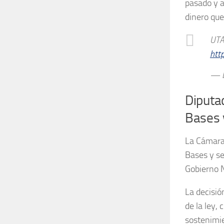
pasado y a
dinero que
UTA 
htt
— L
Diputad
Bases y
La Cámara 
Bases y se
Gobierno N
La decisió
de la ley,
sostenimie