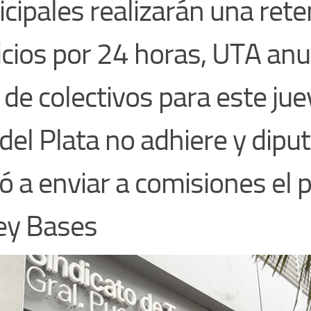
cipales realizarán una rete
icios por 24 horas, UTA anu
 de colectivos para este ju
del Plata no adhiere y dipu
ió a enviar a comisiones el 
ey Bases