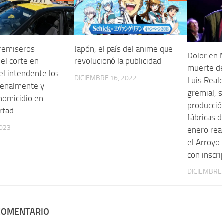
 remiseros
Japón, el país del anime que
Dolor en M
el corte en
revolucionó la publicidad
muerte de
el intendente los
DICIEMBRE 16, 2022
Luis Reale
penalmente y
gremial, s
homicidio en
producció
rtad
fábricas 
2023
enero rea
el Arroyo:
con inscri
DICIEMBRE 
 COMENTARIO