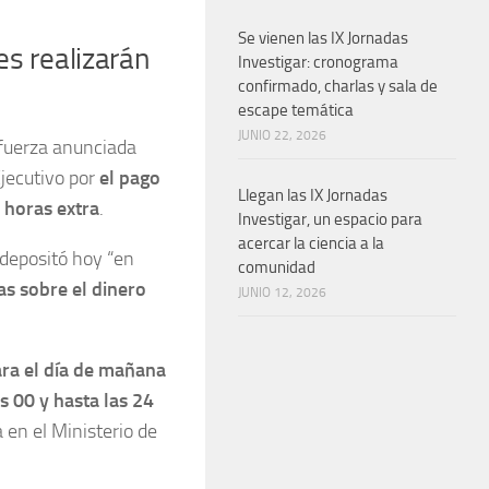
Se vienen las IX Jornadas
es realizarán
Investigar: cronograma
confirmado, charlas y sala de
escape temática
JUNIO 22, 2026
 fuerza anunciada
Ejecutivo por
el pago
Llegan las IX Jornadas
s horas extra
.
Investigar, un espacio para
acercar la ciencia a la
 depositó hoy “en
comunidad
as sobre el dinero
JUNIO 12, 2026
ara el día de mañana
as 00 y hasta las 24
 en el Ministerio de