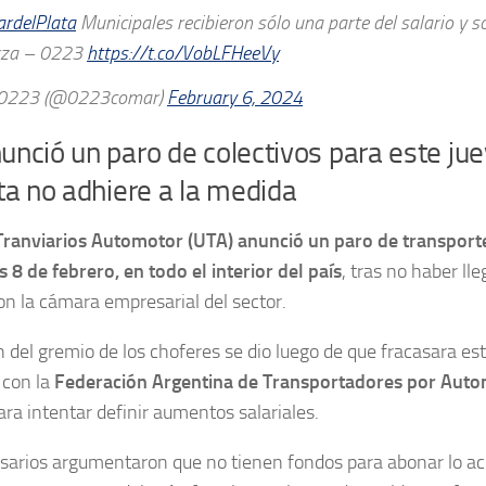
rdelPlata
Municipales recibieron sólo una parte del salario y 
rza – 0223
https://t.co/VobLFHeeVy
0223 (@0223comar)
February 6, 2024
unció un paro de colectivos para este ju
ta no adhiere a la medida
ranviarios Automotor (UTA) anunció un paro de transporte
s 8 de febrero, en todo el interior del país
, tras no haber ll
con la cámara empresarial del sector.
n del gremio de los choferes se dio luego de que fracasara es
 con la
Federación Argentina de Transportadores por Auto
ra intentar definir aumentos salariales.
sarios argumentaron que no tienen fondos para abonar lo a