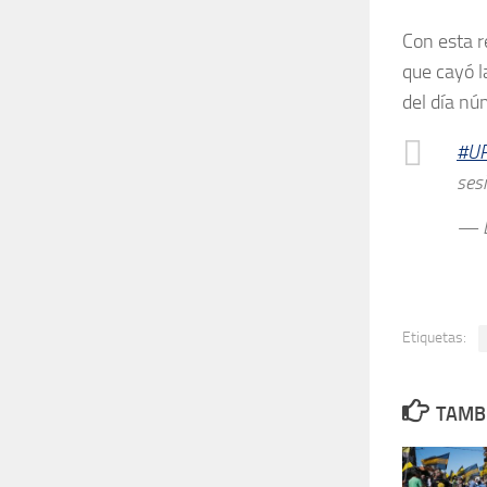
Con esta r
que cayó l
del día nú
#U
ses
— L
Etiquetas:
TAMBI