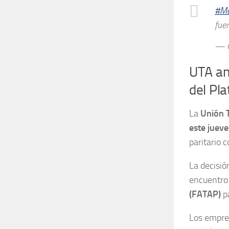
#Ma
fue
— 
UTA an
del Pla
La
Unión T
este jueve
paritario 
La decisió
encuentro
(FATAP)
pa
Los empre