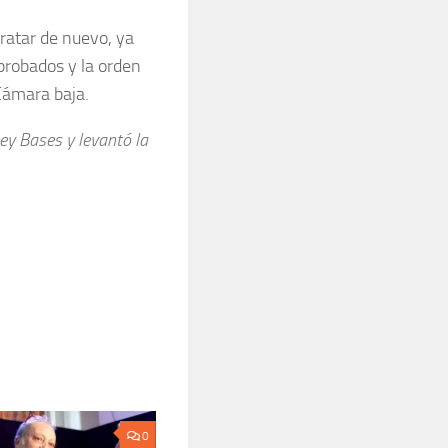
tratar de nuevo, ya
aprobados y la orden
Cámara baja.
ey Bases y levantó la
0