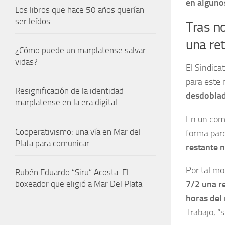
en alguno
Los libros que hace 50 años querían
ser leídos
Tras no
una ret
¿Cómo puede un marplatense salvar
vidas?
El Sindica
para este 
Resignificación de la identidad
desdoblado
marplatense en la era digital
En un comu
Cooperativismo: una vía en Mar del
forma parc
Plata para comunicar
restante n
Por tal mo
Rubén Eduardo “Siru” Acosta: El
7/2 una re
boxeador que eligió a Mar Del Plata
horas del
Trabajo, “