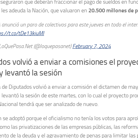
seguraron que deberán fraccionar el pago de sueldos en funci
 les adeuda la Nación, que valuaron en
20.500 millones de p
anunció un paro de colectivos para este jueves en todo el interi
ps://t.co/tDe13kiuMl
oQuePasa.Net (@loquepasanet)
February 7, 2024
os volvió a enviar a comisiones el proye
 levantó la sesión
de Diputados volvió a enviar a comisión el dictamen de mayo
 levantó la sesión de este martes, con lo cual el proyecto pr
acional tendrá que ser analizado de nuevo.
n se adoptó porque el oficialismo no tenía los votos para apro
 como las privatizaciones de las empresas públicas, las reforma
nto de la deuda y el agravamiento de penas para limitar las p