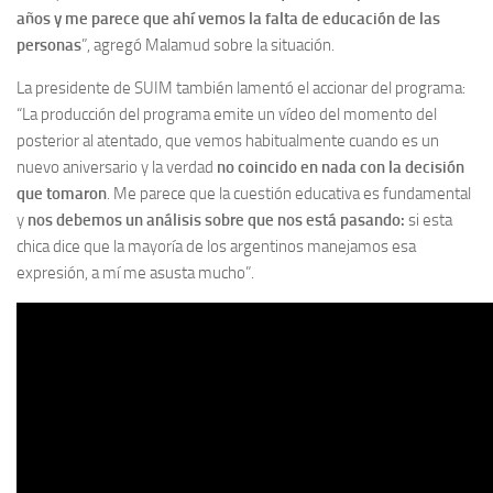
años y me parece que ahí vemos la falta de educación de las
personas
”, agregó Malamud sobre la situación.
La presidente de SUIM también lamentó el accionar del programa:
“La producción del programa emite un vídeo del momento del
posterior al atentado, que vemos habitualmente cuando es un
nuevo aniversario y la verdad
no coincido en nada con la decisión
que tomaron
. Me parece que la cuestión educativa es fundamental
y
nos debemos un análisis sobre que nos está pasando:
si esta
chica dice que la mayoría de los argentinos manejamos esa
expresión, a mí me asusta mucho”.