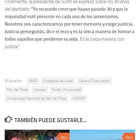
Finalmente, la presidente de SUIM se expresó sobre los 30 años
del atentado:
“Yo no puedo creer que hayan pasado 30 y que la
impunidad esté presente en cada uno de los aniversarios.
Nosotros nos caracterizamos por tener memoria y exigir justicia.
Justicia perseguirás, dice el rezo y es la única manera de honrar a
todos aquellos que perdieron su vida.
Es la única manera, con
justicia”.
Etiquetas:
AMIA
Embajada de Israel
General Pueyrredón
Mar del Plata
noticias
Portal Universidad
Universidad Nacional de Mar del Plata
UNMDP
TAMBIÉN PUEDE GUSTARLE...
0
0