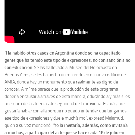
“
Ha habido otros casos en Argentina donde se ha capacitado
gente que ha tenido este tipo de expresiones, no con sanción sino
con educación
. Se las ha llevado al Museo del Holocausto en
Buenos Aires, se les ha hecho un recorrido en el nuevo edificio de
AMIA, donde hay un monumento que realmente es digno de
conocer. A mí me parece que la producción de este programa
debería encausarla a través de esta manera, educándola y más si es
miembro de las fuerzas de seguridad de la provincia. Es más, me
gustaría hablar con ella porque no puedo entender que tengamos
ese tipo de expresiones y duele muchísimo”, expresó Malamud,
quien a su vez mencionó: “
Yo la invitaría, además, como invitaría
a muchos, a participar del acto que se hace cada 18 de julio en