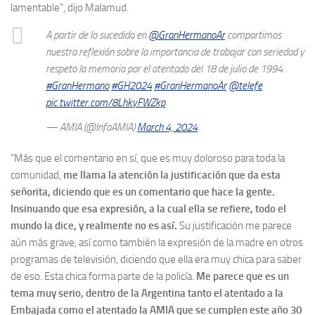
lamentable”, dijo Malamud.
A partir de lo sucedido en
@GranHermanoAr
compartimos
nuestra reflexión sobre la importancia de trabajar con seriedad y
respeto la memoria por el atentado del 18 de julio de 1994.
#GranHermano
#GH2024
#GranHermanoAr
@telefe
pic.twitter.com/8LhkyFWZkp
— AMIA (@InfoAMIA)
March 4, 2024
“Más que el comentario en sí, que es muy doloroso para toda la
comunidad,
me llama la atención la justificación que da esta
señorita, diciendo que es un comentario que hace la gente.
Insinuando que esa expresión, a la cual ella se refiere, todo el
mundo la dice, y realmente no es así.
Su justificación me parece
aún más grave, así como también la expresión de la madre en otros
programas de televisión, diciendo que ella era muy chica para saber
de eso. Esta chica forma parte de la policía.
Me parece que es un
tema muy serio, dentro de la Argentina tanto el atentado a la
Embajada como el atentado la AMIA que se cumplen este año 30