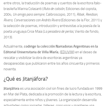
entre otros, la traducción de poemas y cuentos de la escritora ítalo-
brasileña Marina Colasanti (
Ruta de colisión
, Ediciones del copista,
2004;
Un amigo para siempre
, Calibroscopio, 2011),
Ribak, Reedson,
Rivera, Conversaciones con Andrés Rivera
(Ediciones de la Flor, 2011) y
la selección de poemas, introducción y entrevistas a la poesía de la
poeta uruguaya Circe Maia (
La pesadora de perlas
, Viento de fondo,
2013).
Actualmente,
codirige la colección Narradoras Argentinas en la
Editorial Universitaria de Villa María
, (
EDUVIM)
en el deseo de
rescatar y visibilizar la obra de escritoras argentinas ya
desaparecidas que publicaron entre los años cincuenta y primeros
noventa.
¿Qué es Jitanjáfora?
Jitanjáfora
es una asociación civil sin fines de lucro fundada en 1999
en Mar del Plata, dedicada a la promoción de la lectura y la escritura,
especialmente entre niños y jóvenes.
La organización desarrolla
actividades como jornadas, talleres, concursos y mantiene una