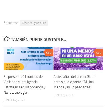
Etiquetas:
Federico Ignacio Isla
TAMBIÉN PUEDE GUSTARLE...
0
0
Se presentará la unidad de
A diez años del primer 3J, el
Vigilancia e Inteligencia
grito sigue vigente: “Ni Una
Estratégica en Nanociencia y
Menos y ni un paso atrás”
Nanotecnología.
JUNIO 2, 2025
JUNIO 14, 2023