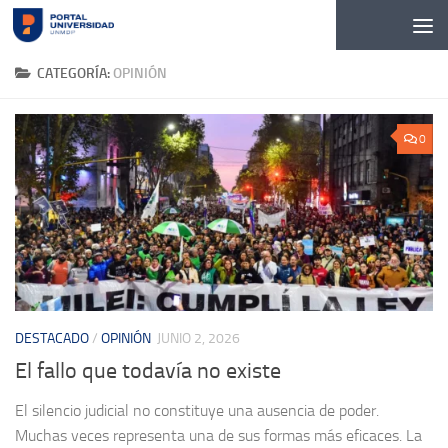
Skip to content
CATEGORÍA:
OPINIÓN
0
DESTACADO
/
OPINIÓN
JUNIO 2, 2026
El fallo que todavía no existe
El silencio judicial no constituye una ausencia de poder.
Muchas veces representa una de sus formas más eficaces. La