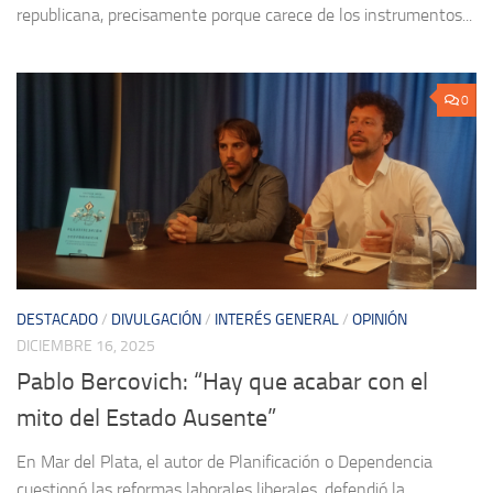
republicana, precisamente porque carece de los instrumentos...
0
DESTACADO
/
DIVULGACIÓN
/
INTERÉS GENERAL
/
OPINIÓN
DICIEMBRE 16, 2025
Pablo Bercovich: “Hay que acabar con el
mito del Estado Ausente”
En Mar del Plata, el autor de Planificación o Dependencia
cuestionó las reformas laborales liberales, defendió la