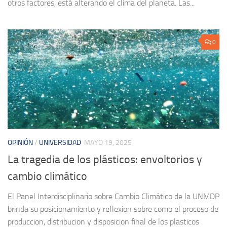
otros factores, está alterando el clima del planeta. Las...
0
OPINIÓN
/
UNIVERSIDAD
MAYO 19, 2025
La tragedia de los plásticos: envoltorios y
cambio climático
El Panel Interdisciplinario sobre Cambio Climático de la UNMDP
brinda su posicionamiento y reflexion sobre como el proceso de
produccion, distribucion y disposicion final de los plasticos