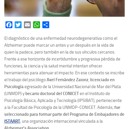
Facebook
Twitter
Email
WhatsApp
Share
El diagnóstico de una enfermedad neurodegenerativa como el
Alzheimer puede marcar un antes y un después en la vida de
quien la padece, pero también en la de sus vínculos cercanos.
Frente a ese horizonte de incertidumbre y progresiva pérdida de
funciones, la ciencia y la salud mental intentan ofrecer
herramientas para atenuar el impacto. En ese contexto se inscribe
el trabajo del psicólogo
Axel Fernández Zaionz
,
licenciado en
Psicología
egresado de la Universidad Nacional de Mar del Plata
(UNMDP) y
becario doctoral del CONICET
en el Instituto de
Psicología Básica, Aplicada y Tecnología (IPSIBAT), perteneciente
a la Facultad de Psicología de la UNMDP-CONICET. Además,
fue
seleccionado para formar parte del Programa de Embajadores de
ISTAART
, una organización internacional vinculada a la
Alzheimer’s Association
.