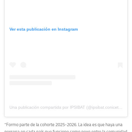
Ver esta publicación en Instagram
Una publicación compartida por IPSIBAT (@ipsibat.conicet.unmdp)
“Formo parte de la cohorte 2025-2026. La idea es que haya una
persona en cada país que funcione como nexo entre la comunidad