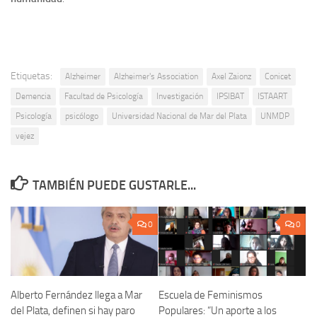
Etiquetas:
Alzheimer
Alzheimer's Association
Axel Zaionz
Conicet
Demencia
Facultad de Psicología
Investigación
IPSIBAT
ISTAART
Psicología
psicólogo
Universidad Nacional de Mar del Plata
UNMDP
vejez
TAMBIÉN PUEDE GUSTARLE...
0
0
Alberto Fernández llega a Mar
Escuela de Feminismos
del Plata, definen si hay paro
Populares: “Un aporte a los