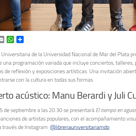
ok
itter
Email
WhatsApp
Share
a Universitaria de la Universidad Nacional de Mar del Plata p
 una programación variada que incluye conciertos, talleres,
los de reflexión y exposiciones artísticas. Una invitación abie
trarse con la cultura en todas sus formas.
rto acústico: Manu Berardi y Juli C
 5 de septiembre a las 20.30 se presentará
El tiempo en agua
canciones de artistas populares, con el acompañamiento visua
a través de Instagram:
@libreriauniversitariamdp
.