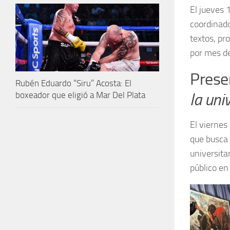
El jueves 
coordinado
textos, pr
por mes de
Presen
Rubén Eduardo “Siru” Acosta: El
boxeador que eligió a Mar Del Plata
la uni
El viernes
que busca 
universita
público en