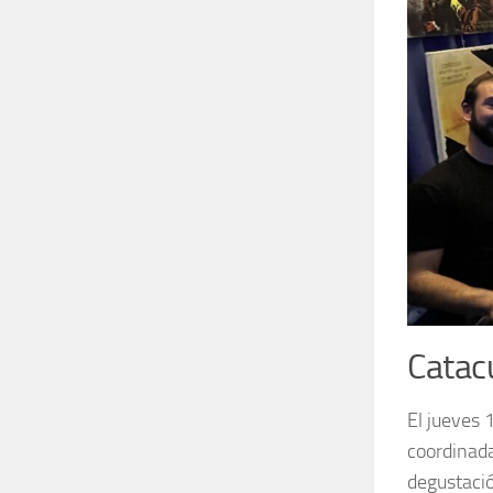
Catacu
El jueves 
coordinada
degustació