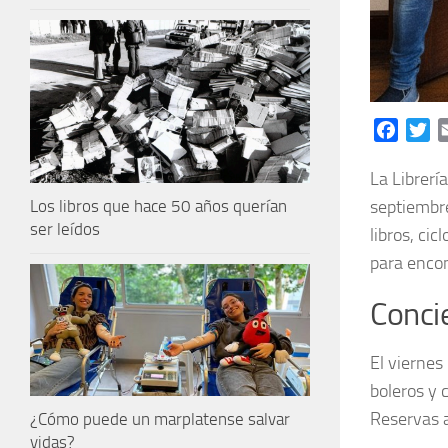
Facebo
Tw
La Librerí
Los libros que hace 50 años querían
septiembre
ser leídos
libros, cic
para encon
Concie
El viernes
boleros y 
Reservas 
¿Cómo puede un marplatense salvar
vidas?