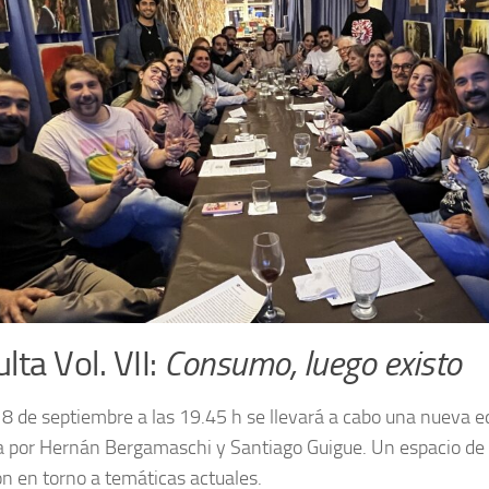
lta Vol. VII:
Consumo, luego existo
18 de septiembre a las 19.45 h se llevará a cabo una nueva ed
 por Hernán Bergamaschi y Santiago Guigue. Un espacio de r
n en torno a temáticas actuales.