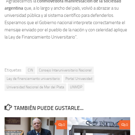
“Agradecemos la
conmovedora manifestación de la sociedad
argentina
que, a lo largo y ancho del país, volvió a abrazar a su
universidad pública y al sistema científico para defenderlos.
Esperamos que el Gobierno nacional interprete correctamente el
mensaje enviado por el pueblo de la nación y con celeridad aplique
la Ley de Financiamiento Universitario”.
Etiquetas:
CIN
Consejo Interuniversitario Nacional
Ley de financiamiento universitario
Portal Univesidad
Universidad Nacional de Mar del Plata
UNMDP
TAMBIÉN PUEDE GUSTARLE...
0
0