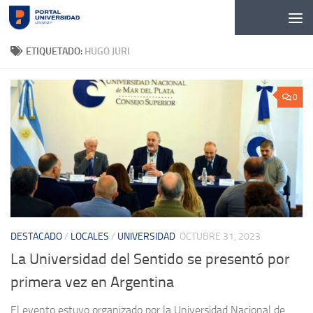
Skip to content
ETIQUETADO:
HUGO JURI
0
DESTACADO
/
LOCALES
/
UNIVERSIDAD
OCTUBRE 31, 2023
La Universidad del Sentido se presentó por
primera vez en Argentina
El evento estuvo organizado por la Universidad Nacional de