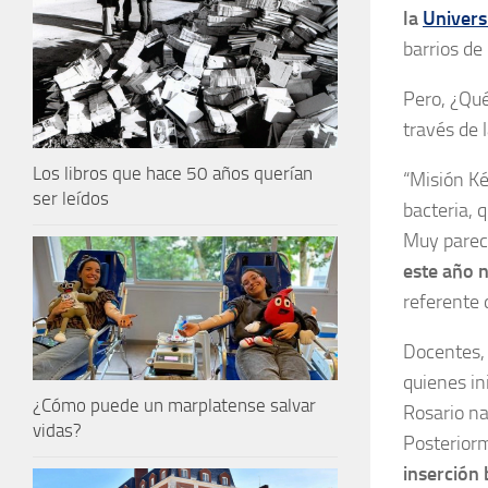
la
Univers
barrios de 
Pero, ¿Qué
través de 
Los libros que hace 50 años querían
“Misión Ké
ser leídos
bacteria, 
Muy pareci
este año 
referente 
Docentes, 
quienes in
¿Cómo puede un marplatense salvar
Rosario na
vidas?
Posteriorm
inserción 