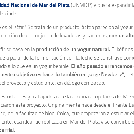
idad Nacional de Mar del Plata
(UNMDP) y busca expandir l
la ciudad.
 es el
Kéfir
? Se trata de un producto lácteo parecido al yogur
la acción de un conjunto de levaduras y bacterias,
con un alto
fir se basa en la
producción de un yogur natural.
El kéfir es
que a partir de la fermentación con la leche se construye com
do a lo que es un yogur bebible.
El año pasado arrancamos 
nuestro objetivo es hacerlo también en Jorge Newbery”,
det
del proyecto y estudiante, en diálogo con
Bacap.
estudiantes y trabajadoras de las cocinas populares del Mov
iciaron este proyecto. Originalmente nace desde el Frente Est
ce, de la facultad de bioquímica, que empezaron a estudiar el
ente, esa idea fue replicada en Mar del Plata y se convirtió
barrial.