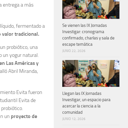
a entrega a más
 líquido, fermentado a
Se vienen las IX Jornadas
Investigar: cronograma
 valor tradicional.
confirmado, charlas y sala de
escape temática
 un probiótico, una
JUNIO 22, 2026
o un yogur natural.
en Las Américas y
alló Abril Miranda,
imiento Evita fueron
Llegan las IX Jornadas
udiantil Evita de
Investigar, un espacio para
acercar la ciencia a la
 probiótico.
comunidad
 en un
proyecto de
JUNIO 12, 2026