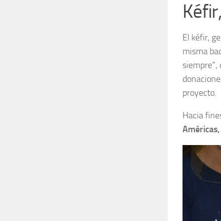
Kéfir
El kéfir, 
misma bact
siempre”, 
donaciones
proyecto.
Hacia fine
Américas,