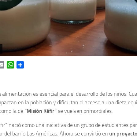
ok
itter
Email
WhatsApp
Share
alimentación es esencial para el desarrollo de los niños. Cu
mpactan en la población y dificultan el acceso a una dieta equ
 como la de
“Misión Kéfir”
se vuelven primordiales.
fir” nació como una iniciativa de un grupo de estudiantes par
 del barrio Las Américas. Ahora se convirtió en
un proyecto