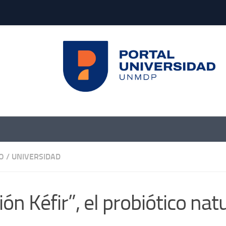
O
/
UNIVERSIDAD
ión Kéfir”, el probiótico nat