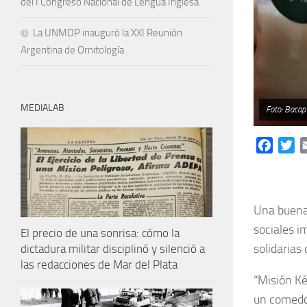
del I Congreso Nacional de Lengua Inglesa
La UNMDP inauguró la XXI Reunión
Argentina de Ornitología
MEDIALAB
Foto: Bacap
Facebo
Tw
Una buena 
sociales i
El precio de una sonrisa: cómo la
solidarias
dictadura militar disciplinó y silenció a
las redacciones de Mar del Plata
“Misión Ké
un comedor