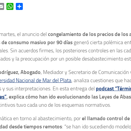
ok
itter
Email
WhatsApp
Share
martes, el anuncio del
congelamiento de los precios de los 
 de consumo masivo por 90 días
generó cierta polémica ent
les. Sin acuerdos firmes, los posteriores controles en las ca
ados y la preocupación por un posible desabastecimiento es
odríguez, Abogado
, Mediador y Secretario de Comunicación 
rsidad Nacional de Mar del Plata
, analiza cuestiones que ha
 y sus interpretaciones. En esta entrega del
podcast “Térmi
es”
, explica cómo han ido evolucionando las Leyes de Aba
tintivos tuvo cada uno de los esquemas normativos.
ática en torno al abastecimiento, por
el llamado control de 
dad desde tiempos remotos
: “se han ido sucediendo modelo