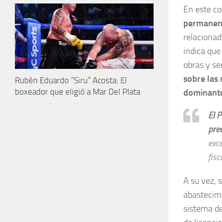
En este c
permanent
relacionad
indica que
obras y se
sobre las
Rubén Eduardo “Siru” Acosta: El
boxeador que eligió a Mar Del Plata
dominant
El 
prec
exc
fisc
A su vez, 
abastecimi
sistema d