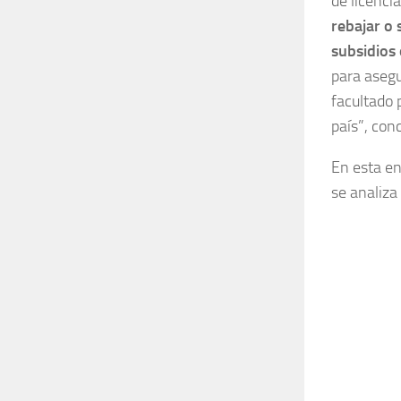
de licenc
rebajar o
subsidios
para asegu
facultado 
país”, con
En esta e
se analiza