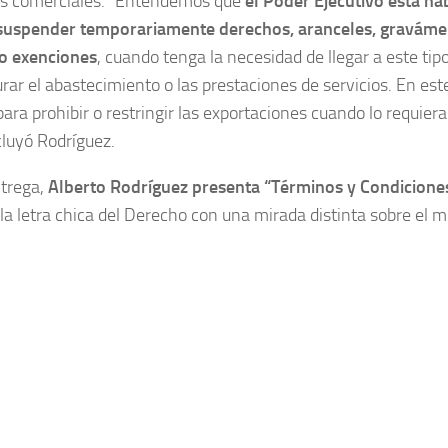
ias comerciales. “Entendemos que
el Poder Ejecutivo está ha
 suspender temporariamente derechos, aranceles, graváme
 o exenciones
, cuando tenga la necesidad de llegar a este tip
rar el abastecimiento o las prestaciones de servicios. En es
para prohibir o restringir las exportaciones cuando lo requier
cluyó Rodríguez.
ntrega,
Alberto Rodríguez presenta “Términos y Condicione
 la letra chica del Derecho con una mirada distinta sobre el m