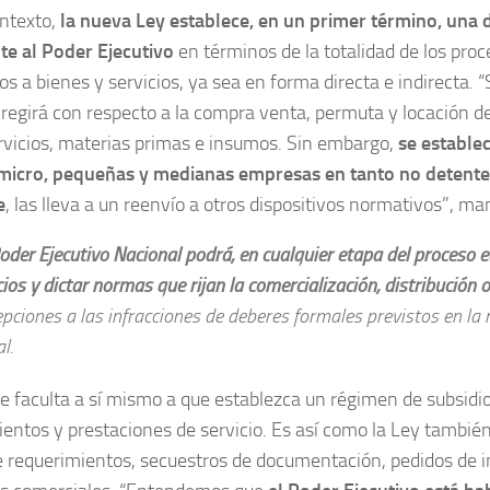
ontexto,
la nueva Ley establece, en un primer término, una 
e al Poder Ejecutivo
en términos de la totalidad de los pr
os a bienes y servicios, ya sea en forma directa e indirecta. “
 regirá con respecto a la compra venta, permuta y locación d
rvicios, materias primas e insumos. Sin embargo,
se estable
 micro, pequeñas y medianas empresas en tanto no detente
e
, las lleva a un reenvío a otros dispositivos normativos”, ma
Poder Ejecutivo Nacional podrá, en cualquier etapa del proceso 
ios y dictar normas que rijan la comercialización, distribución 
epciones a las infracciones de deberes formales previstos en la
al.
se faculta a sí mismo a que establezca un régimen de subsidi
entos y prestaciones de servicio. Es así como la Ley tambié
e requerimientos, secuestros de documentación, pedidos de 