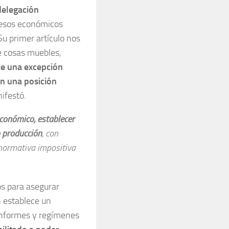
delegación
ocesos económicos
Su primer artículo nos
e cosas muebles,
ce una excepción
n una posición
nifestó.
económico, establecer
o producción
, con
 normativa impositiva
os para asegurar
n establece un
informes y regímenes