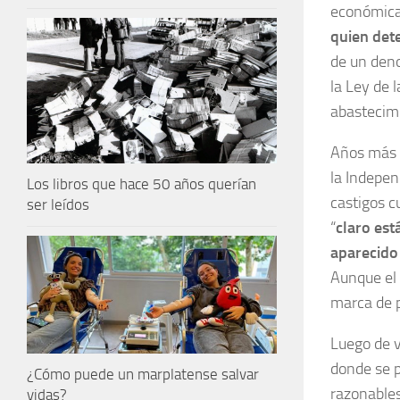
económicas
quien det
de un den
la Ley de l
abastecimi
Años más t
la Indepe
Los libros que hace 50 años querían
castigos c
ser leídos
“
c
laro est
aparecido 
Aunque el 
marca de p
Luego de v
donde se p
¿Cómo puede un marplatense salvar
razonables
vidas?