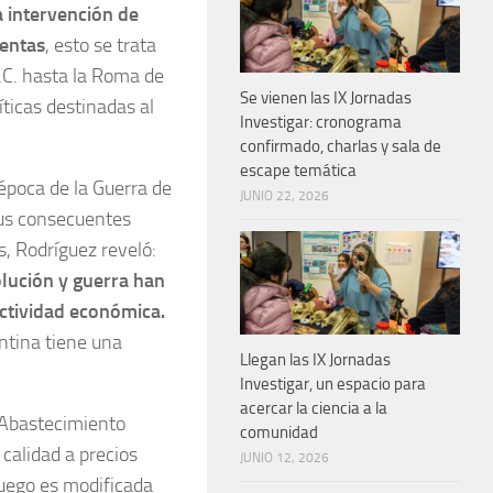
a intervención de
ientas
, esto se trata
C. hasta la Roma de
Se vienen las IX Jornadas
íticas destinadas al
Investigar: cronograma
confirmado, charlas y sala de
escape temática
 época de la Guerra de
JUNIO 22, 2026
sus consecuentes
s, Rodríguez reveló:
volución y guerra han
actividad económica.
ntina tiene una
Llegan las IX Jornadas
Investigar, un espacio para
acercar la ciencia a la
 Abastecimiento
comunidad
 calidad a precios
JUNIO 12, 2026
luego es modificada