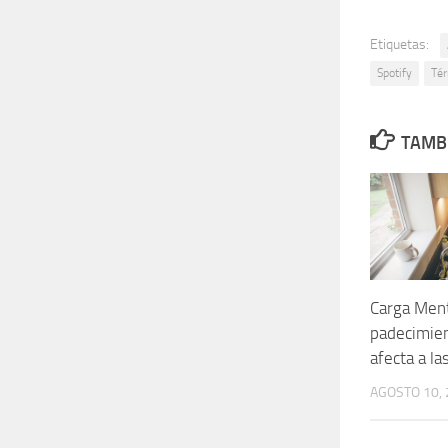
Etiquetas:
Spotify
Tér
TAMBI
Carga Ment
padecimien
afecta a l
AGOSTO 10,