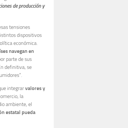
ciones de producción y
esas tensiones
istintos dispositivos
política económica.
aíses navegan en
or parte de sus
 definitiva, se
sumidores”.
que integrar
valores y
 comercio, la
io ambiente, el
ión estatal pueda