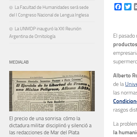
Facebo
Tw
La Facultad de Humanidades será sede
del I Congreso Nacional de Lengua Inglesa
La UNMDP inauguró la XXI Reunión
El pasado 
Argentina de Ornitología
productos
empresaria
supermerc
MEDIALAB
Alberto R
de la
Unive
las normas
Condicion
rasgos dis
El precio de una sonrisa: cómo la
La problem
dictadura militar disciplinó y silenció a
la humani
las redacciones de Mar del Plata