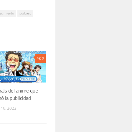
ecimiento
podcast
0
 país del anime que
ó la publicidad
16, 2022