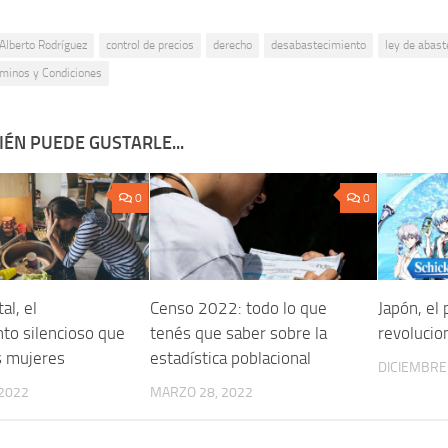
Alberto Rodríguez
control de precios
derecho
desabastecimiento
ley de abast
minos y Condiciones
ÉN PUEDE GUSTARLE...
0
0
al, el
Censo 2022: todo lo que
Japón, el
to silencioso que
tenés que saber sobre la
revolucion
as mujeres
estadística poblacional
DICIEMBRE 
 2022
MARZO 28, 2022