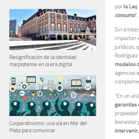
por
la Ley
consumo
“
Sin embarg
impactan e
jurídicos,
Rodríguez 
Resignificación de la identidad
modelos d
marplatense en la era digital
agencias e
complement
“En un aná
garantías
propiedad 
bienestar
Cooperativismo: una vía en Mar del
Plata para comunicar
intervenir