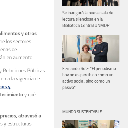
Se inauguró la nueva sala de
lectura silenciosa en la
Biblioteca Central UNMDP
alimentos y otros
re los sectores
denas de
tán en aumento.
Fernando Ruíz: “El periodismo
y Relaciones Públicas
hoy no es percibido como un
cen a la vigencia de
activo social, sino como un
nos y
pasivo”
stecimiento
y qué
MUNDO SUSTENTABLE
precios, atravesó a
s y estructuras