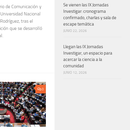
Se vienen las IX Jornadas
ario de Comunicación y
Investigar: cronograma
 Universidad Nacional
confirmado, charlas y sala de
Rodríguez, tras el
escape temática
ición que se desarrolló
JUNIO 22, 2026
l.
Llegan las IX Jornadas
Investigar, un espacio para
acercar la ciencia a la
comunidad
JUNIO 12, 2026
0