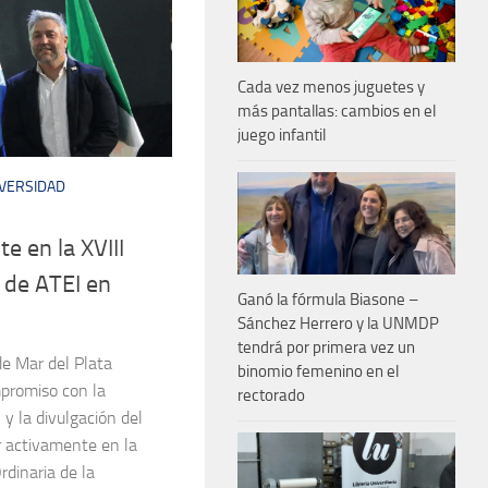
Cada vez menos juguetes y
más pantallas: cambios en el
juego infantil
VERSIDAD
 en la XVIII
 de ATEI en
Ganó la fórmula Biasone –
Sánchez Herrero y la UNMDP
tendrá por primera vez un
de Mar del Plata
binomio femenino en el
promiso con la
rectorado
 y la divulgación del
r activamente en la
dinaria de la