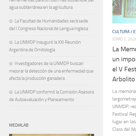
agua subterránea en la agricultura
La Facultad de Humanidades será sede
del I Congreso Nacional de Lengua Inglesa
CULTURA / 
JUNIO 1, 202
La UNMDP inauguró la XXI Reunión
La Memo
Argentina de Ornitología
un impo
Investigadores de la UNMDP buscan
el V Fes
mejorar la detección de una enfermedad que
Arbolito
afecta la producción ganadera
La memoria 
La UNMDP conformó la Comisión Asesora
largometraj
de Autoevaluación y Planeamiento
UNMDP, reci
Festival Re
lugar en la
MEDIALAB
Clara del Ma