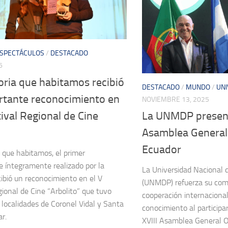
ESPECTÁCULOS
/
DESTACADO
6
ria que habitamos recibió
DESTACADO
/
MUNDO
/
UNI
rtante reconocimiento en
NOVIEMBRE 13, 2025
tival Regional de Cine
La UNMDP presente
Asamblea General
Ecuador
que habitamos, el primer
e íntegramente realizado por la
La Universidad Nacional 
bió un reconocimiento en el V
(UNMDP) refuerza su com
gional de Cine “Arbolito” que tuvo
cooperación internacional
s localidades de Coronel Vidal y Santa
conocimiento al participa
r.
XVIII Asamblea General Or