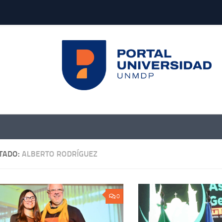
TADO:
ALBERTO RODRÍGUEZ
0