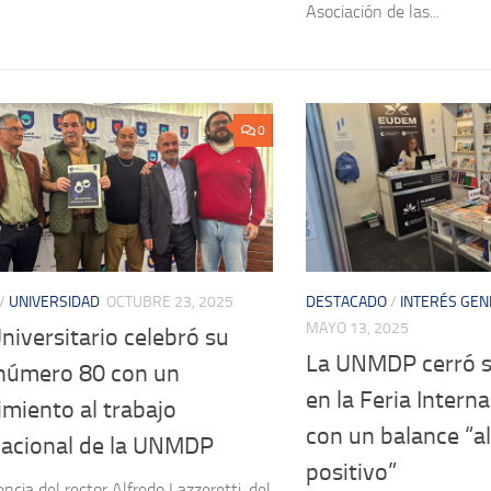
Asociación de las...
0
/
UNIVERSIDAD
OCTUBRE 23, 2025
DESTACADO
/
INTERÉS GEN
MAYO 13, 2025
niversitario celebró su
La UNMDP cerró su
 número 80 con un
en la Feria Interna
miento al trabajo
con un balance “a
acional de la UNMDP
positivo”
ncia del rector Alfredo Lazzeretti, del