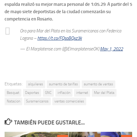
espalda realizó su mejor marca personal de 1:05.29
.
A partir del 5
de mayo siete deportistas de la ciudad comenzarán su
competencia en Rosario.
Oro para Mar del Plata en los Suramericanos con Federica
Lagana –
https://t.co/FQsoBQxz3k
— El Marplatense.com (@ElmarplatenseOK)
May 1, 2022
Etiquetas:
alquileres
aumento de tarifas
aumento de ventas
Basquet
Deportes
GNC
inflación
internet
Mar del Plata
Natacion
Suramericanos
ventas comerciales
TAMBIÉN PUEDE GUSTARLE...