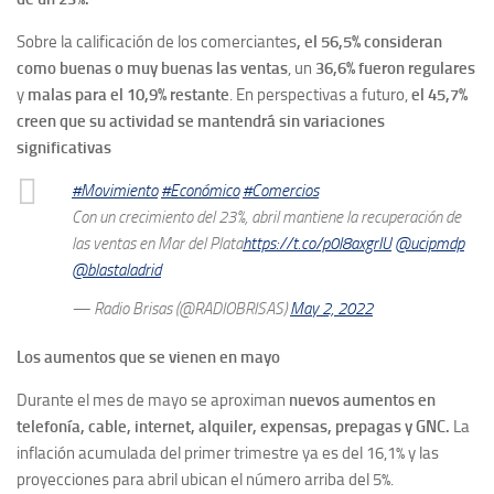
Sobre la calificación de los comerciantes
, el 56,5% consideran
como buenas o muy buenas las ventas
, un
36,6% fueron regulares
y
malas para el 10,9% restante
. En perspectivas a futuro,
el 45,7%
creen que su actividad se mantendrá sin variaciones
significativas
#Movimiento
#Económico
#Comercios
Con un crecimiento del 23%, abril mantiene la recuperación de
las ventas en Mar del Plata
https://t.co/p0l8axgrIU
@ucipmdp
@blastaladrid
— Radio Brisas (@RADIOBRISAS)
May 2, 2022
Los aumentos que se vienen en mayo
Durante el mes de mayo se aproximan
nuevos aumentos en
telefonía, cable, internet, alquiler, expensas, prepagas y GNC.
La
inflación acumulada del primer trimestre ya es del 16,1% y las
proyecciones para abril ubican el número arriba del 5%.