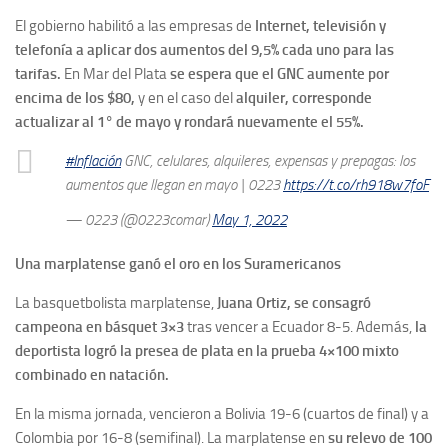
El gobierno habilitó a las empresas de
Internet, televisión y
telefonía a aplicar dos aumentos del 9,5% cada uno para las
tarifas.
En Mar del Plata
se espera que el GNC aumente por
encima de los $80,
y en el caso del
alquiler, corresponde
actualizar al 1° de mayo y rondará nuevamente el 55%.
#Inflación
GNC, celulares, alquileres, expensas y prepagas: los
aumentos que llegan en mayo | 0223
https://t.co/rh918w7foF
— 0223 (@0223comar)
May 1, 2022
Una marplatense ganó el oro en los Suramericanos
La basquetbolista marplatense,
Juana Ortiz, se consagró
campeona en básquet 3×3
tras vencer a Ecuador 8-5. Además,
la
deportista logró la presea de plata en la prueba 4×100 mixto
combinado en natación.
En la misma jornada, vencieron a Bolivia 19-6 (cuartos de final) y a
Colombia por 16-8 (semifinal). La marplatense en
su relevo de 100