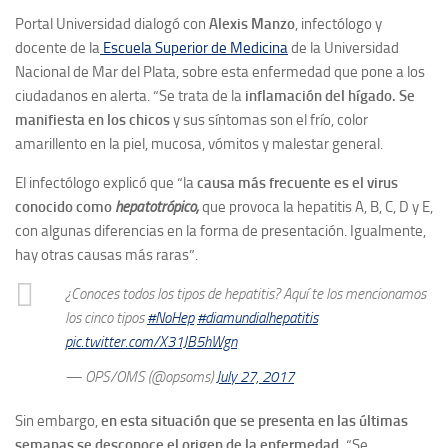
Portal Universidad dialogó con
Alexis Manzo
, infectólogo y
docente de la
Escuela Superior de Medicina
de la Universidad
Nacional de Mar del Plata, sobre esta enfermedad que pone a los
ciudadanos en alerta. “Se trata de la
inflamación del hígado.
Se
manifiesta en los chicos
y sus síntomas son el frío, color
amarillento en la piel, mucosa, vómitos y malestar general.
El infectólogo explicó que “la
causa más frecuente es el virus
conocido como
hepatotrópico,
que provoca la hepatitis A, B, C, D y E,
con algunas diferencias en la forma de presentación. Igualmente,
hay otras causas más raras”.
¿Conoces todos los tipos de hepatitis? Aquí te los mencionamos
los cinco tipos
#NoHep
#diamundialhepatitis
pic.twitter.com/X31JB5hWgn
— OPS/OMS (@opsoms)
July 27, 2017
Sin embargo,
en esta situación que se presenta en las últimas
semanas se desconoce el origen de la enfermedad.
“Se