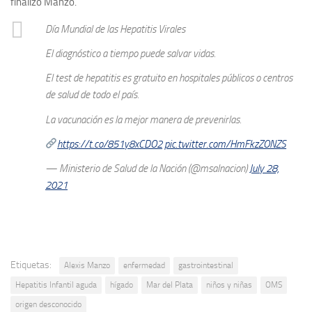
finalizó Manzo.
Día Mundial de las Hepatitis Virales
El diagnóstico a tiempo puede salvar vidas.
El test de hepatitis es gratuito en hospitales públicos o centros
de salud de todo el país.
La vacunación es la mejor manera de prevenirlas.
https://t.co/851y8xCDO2
pic.twitter.com/HmFkzZONZS
— Ministerio de Salud de la Nación (@msalnacion)
July 28,
2021
Etiquetas:
Alexis Manzo
enfermedad
gastrointestinal
Hepatitis Infantil aguda
hígado
Mar del Plata
niños y niñas
OMS
origen desconocido