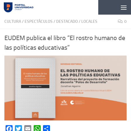
Skip to content
CULTURA / ESPECTÁCULOS
/
DESTACADO
/
LOCALES
0
EUDEM publica el libro “El rostro humano de
las políticas educativas”
Facebook
Twitter
Email
WhatsApp
Share