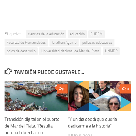
Etiquetas:
ciencias de la educación
educación
EUDEM
Facultad de Humanidades
Jonathan Aguirre
políticas educativas
polos de desarrollo
Universidad Nacional de Mar del Plata
UNMDP
TAMBIÉN PUEDE GUSTARLE...
0
0
Transición digital en el puerto
“Y un día decidí que quería
de Mar del Plata: “Resulta
dedicarme a la historia”
notoria la brecha con
JULIO 6, 2021