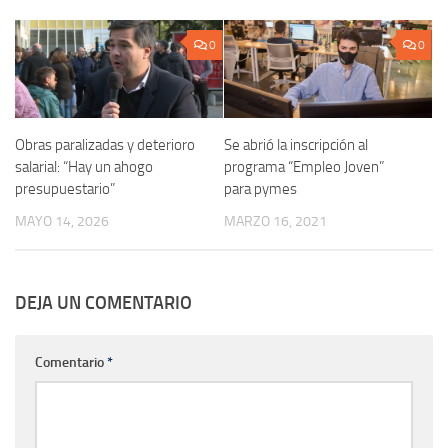
0
0
Obras paralizadas y deterioro
Se abrió la inscripción al
salarial: “Hay un ahogo
programa “Empleo Joven”
presupuestario”
para pymes
MAYO 14, 2026
MARZO 16, 2021
DEJA UN COMENTARIO
Comentario
*