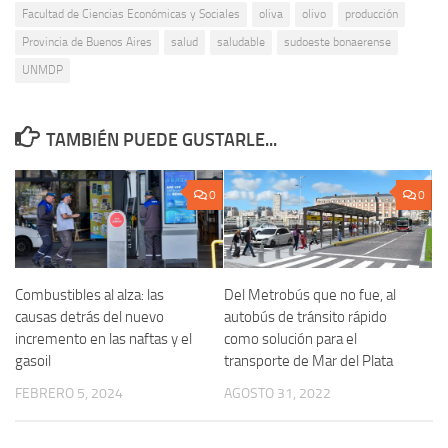
Facultad de Ciencias Económicas y Sociales
oliva
olivo
producción
Provincia de Buenos Aires
salud
saludable
sudoeste bonaerense
UNMDP
TAMBIÉN PUEDE GUSTARLE...
0
0
Combustibles al alza: las
Del Metrobús que no fue, al
causas detrás del nuevo
autobús de tránsito rápido
incremento en las naftas y el
como solución para el
gasoil
transporte de Mar del Plata
FEBRERO 5, 2024
AGOSTO 31, 2022