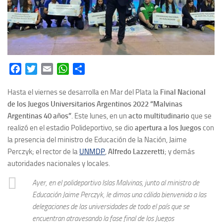
Facebook
Twitter
Email
WhatsApp
Share
Hasta el viernes se desarrolla en Mar del Plata la
Final Nacional
de los Juegos Universitarios Argentinos 2022 “Malvinas
Argentinas 40 años”
. Este lunes, en un
acto multitudinario
que se
realizó en el estadio Polideportivo, se dio
apertura a los Juegos
con
la presencia del ministro de Educación de la Nación, Jaime
Perczyk; el rector de la
UNMDP
,
Alfredo Lazzeretti
; y demás
autoridades nacionales y locales.
Ayer, en el polideportivo Islas Malvinas, junto al ministro de
Educación Jaime Perczyk, le dimos una cálida bienvenida a las
delegaciones de las universidades de todo el país que se
encuentran atravesando la fase final de los Juegos