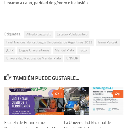
llevaron a cabo, paridad de género e inclusión.
Etiquetas:
Alfredo Lazzeretti
Estadio Polideportivo
Final Nacional de los Juegos Universitarios Argentinos 2022
Jaime Perczyk
JUAR
Juegos Universitarios
Mar del Plata
rector
Universidad Nacional de Mar del Plata
UNMDP
TAMBIÉN PUEDE GUSTARLE...
0
0
Escuela de Feminismos
La Universidad Nacional de