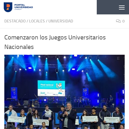
Skip to content
DESTACADO
/
LOCALES
/
UNIVERSIDAD
0
Comenzaron los Juegos Universitarios
Nacionales