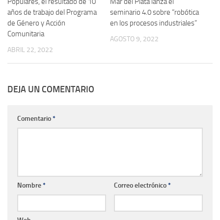
Populares, el resultado de 10
Mar del Plata lanza el
años de trabajo del Programa
seminario 4.0 sobre “robótica
de Género y Acción
en los procesos industriales”
Comunitaria
AGOSTO 9, 2022
ABRIL 22, 2022
DEJA UN COMENTARIO
Comentario
*
Nombre
*
Correo electrónico
*