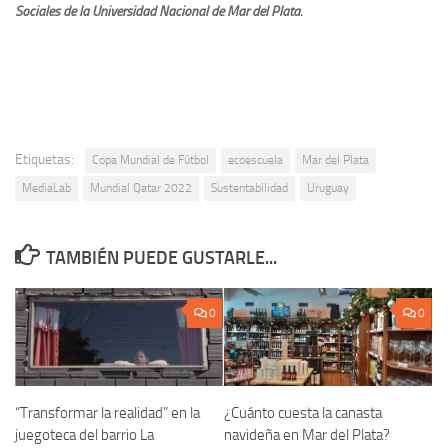
Sociales de la Universidad Nacional de Mar del Plata.
Etiquetas:
Copa Mundial de Fútbol
ecoescuela
Mar del Plata
MediaLab
Mundial Qatar 2022
Sustentabilidad
Uruguay
TAMBIÉN PUEDE GUSTARLE...
0
0
“Transformar la realidad” en la
¿Cuánto cuesta la canasta
juegoteca del barrio La
navideña en Mar del Plata?