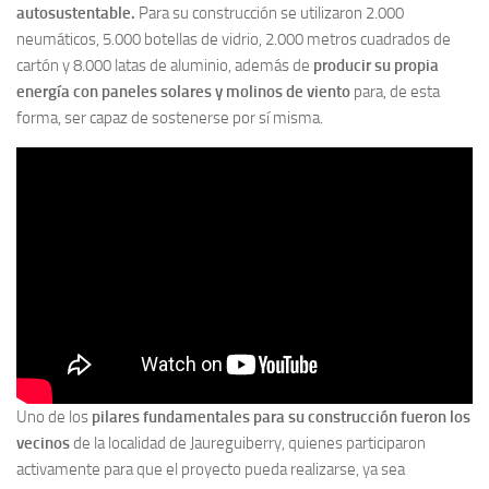
autosustentable.
Para su construcción se utilizaron 2.000
neumáticos, 5.000 botellas de vidrio, 2.000 metros cuadrados de
cartón y 8.000 latas de aluminio, además de
producir su propia
energía con paneles solares y molinos de viento
para, de esta
forma, ser capaz de sostenerse por sí misma.
Uno de los
pilares fundamentales para su construcción fueron los
vecinos
de la localidad de Jaureguiberry, quienes participaron
activamente para que el proyecto pueda realizarse, ya sea