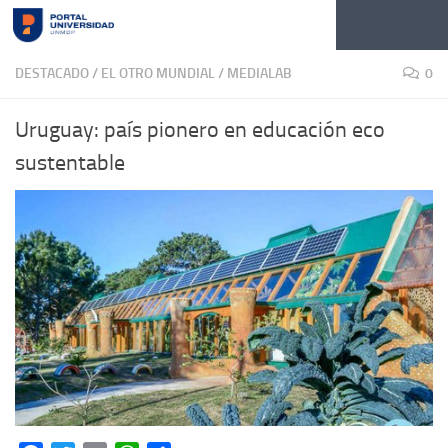
Skip to content
DESTACADO
/
EL OTRO MUNDIAL
/
MEDIALAB
0
Uruguay: país pionero en educación eco
sustentable