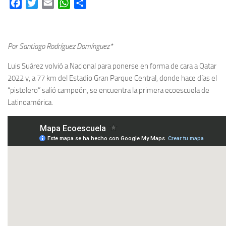
Facebook
Twitter
Email
WhatsApp
Share
Por Santiago Rodríguez Domínguez*
Luis Suárez volvió a Nacional para ponerse en forma de cara a Qatar
2022 y, a 77 km del Estadio Gran Parque Central, donde hace días el
“pistolero” salió campeón, se encuentra la primera ecoescuela de
Latinoamérica.