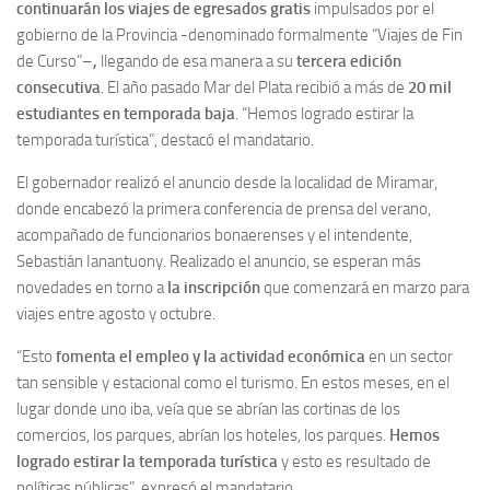
continuarán los viajes de egresados gratis
impulsados por el
gobierno de la Provincia -denominado formalmente “Viajes de Fin
de Curso”–
,
llegando de esa manera a su
tercera edición
consecutiva
. El año pasado Mar del Plata recibió a más de
20 mil
estudiantes en temporada baja
. “Hemos logrado estirar la
temporada turística”, destacó el mandatario.
El gobernador realizó el anuncio desde la localidad de Miramar,
donde encabezó la primera conferencia de prensa del verano,
acompañado de funcionarios bonaerenses y el intendente,
Sebastián Ianantuony. Realizado el anuncio, se esperan más
novedades en torno a
la inscripción
que comenzará en marzo para
viajes entre agosto y octubre.
“Esto
fomenta el empleo y la actividad económica
en un sector
tan sensible y estacional como el turismo. En estos meses, en el
lugar donde uno iba, veía que se abrían las cortinas de los
comercios, los parques, abrían los hoteles, los parques.
Hemos
logrado estirar la temporada turística
y esto es resultado de
políticas públicas”, expresó el mandatario.