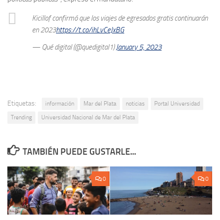
Kicillof confirmó que los viajes de egresados gratis continuarán
en 2023
https://t.co/ihLvCeJxBG
— Qué digital (@quedigital1)
January 5, 2023
Etiquetas:
información
Mar del Plata
noticias
Portal Universidad
Trending
Universidad Nacional de Mar del Plata
TAMBIÉN PUEDE GUSTARLE...
0
0