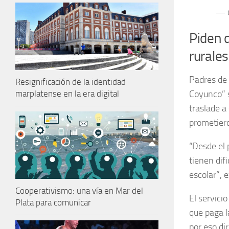
— Q
Piden q
rurales
Padres de 
Resignificación de la identidad
Coyunco” s
marplatense en la era digital
traslade a
prometiero
“Desde el 
tienen dif
escolar”, 
Cooperativismo: una vía en Mar del
El servici
Plata para comunicar
que paga l
por eso di