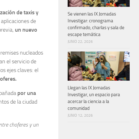
zación de taxis y
Se vienen las IX Jornadas
 aplicaciones de
Investigar: cronograma
confirmado, charlas y sala de
revia,
un nuevo
escape temática
JUNIO 22, 2026
y remises nucleados
an el servicio de
os ejes claves: el
oferes.
Llegan las IX Jornadas
ompañada
por una
Investigar, un espacio para
ntos de la ciudad
acercar la ciencia a la
comunidad
JUNIO 12, 2026
ntre choferes y un