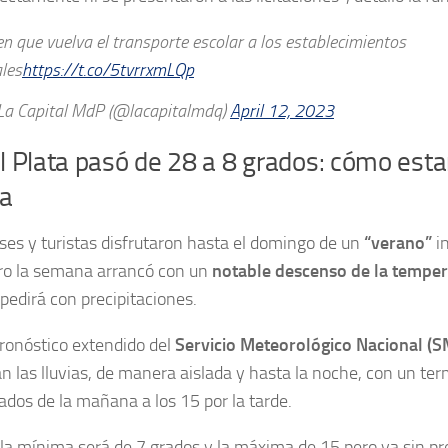
en que vuelva el transporte escolar a los establecimientos
ales
https://t.co/5tvrrxmLQp
a Capital MdP (@lacapitalmdq)
April 12, 2023
 Plata pasó de 28 a 8 grados: cómo estar
a
es y turistas disfrutaron hasta el domingo de un
“verano”
in
o la semana arrancó con un
notable descenso de la tempe
pedirá con precipitaciones.
ronóstico extendido del
Servicio Meteorológico Nacional (
n las lluvias, de manera aislada y hasta la noche, con un te
rados de la mañana a los 15 por la tarde.
la mínima será de 7 grados y la máxima de 15 pero ya sin pre