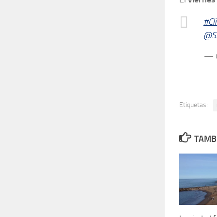
#Cl
@S
— 
Etiquetas:
TAMBI