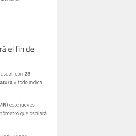
á el fin de
usual, con
28
ratura
y todo indica
SMN)
este jueves
rmómetro que oscilará
cipitaciones.