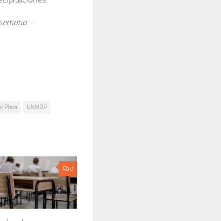
e semana –
l Plata
UNMDP
0