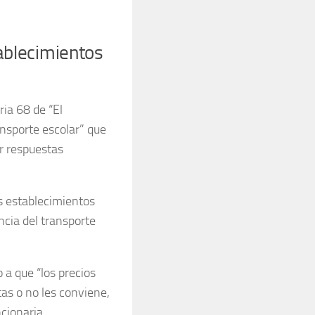
tablecimientos
ria 68 de “El
ansporte escolar” que
er respuestas
s establecimientos
ncia del transporte
 a que “los precios
tas o no les conviene,
ncionaria.