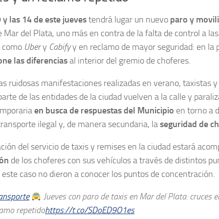
 y las 14 de este jueves
tendrá lugar un nuevo
paro y movili
 Mar del Plata, uno más en contra de la falta de control a las
e como
Uber
y
Cabify
y en reclamo de mayor seguridad: en la p
ne las diferencias
al interior del gremio de choferes.
as ruidosas manifestaciones realizadas en verano, taxistas 
arte de las entidades de la ciudad vuelven a la calle y paraliz
mporaria
en busca de respuestas del Municipio
en torno a d
 transporte ilegal y, de manera secundaria, la
seguridad de ch
ación del servicio de taxis y remises en la ciudad estará ac
ión
de los choferes con sus vehículos a través de distintos pu
este caso no dieron a conocer los puntos de concentración.
ansporte
Jueves con paro de taxis en Mar del Plata: cruces e
lamo repetido
https://t.co/SDoED9O1es