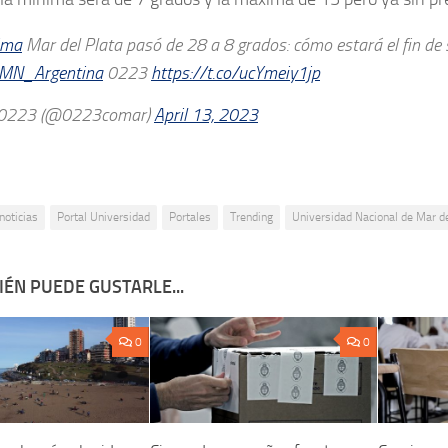
ima
Mar del Plata pasó de 28 a 8 grados: cómo estará el fin d
MN_Argentina
0223
https://t.co/ucYmeiy1jp
0223 (@0223comar)
April 13, 2023
noticias
Portal Universidad
Portales
Trending
Universidad Nacional de Mar de
ÉN PUEDE GUSTARLE...
0
0