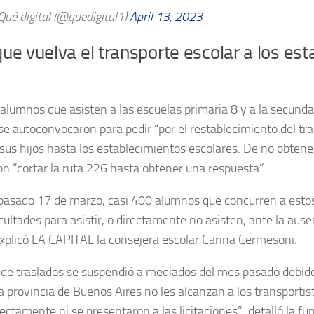
ué digital (@quedigital1)
April 13, 2023
ue vuelva el transporte escolar a los es
alumnos que asisten a las escuelas primaria 8 y a la secunda
e autoconvocaron para pedir “por el restablecimiento del tr
 sus hijos hasta los establecimientos escolares. De no obten
n “cortar la ruta 226 hasta obtener una respuesta”.
pasado 17 de marzo, casi 400 alumnos que concurren a esto
icultades para asistir, o directamente no asisten, ante la ause
explicó LA CAPITAL la consejera escolar Carina Cermesoni.
o de traslados se suspendió a mediados del mes pasado debido
a provincia de Buenos Aires no les alcanzan a los transportis
rectamente ni se presentaron a las licitaciones”, detalló la fu