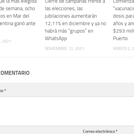
fue la más elegida
Cierre de campañas frente a
Comienzan
n de semana, ocho
las elecciones, las
“vacunació
os en Mar del
jubilaciones aumentarán
dosis par
gentina ganó ante
12,11% en diciembre y ya no
años y an
habrá más “grupos” en
$293 mill
WhatsApp
Puerto
, 2021
NOVIEMBRE 12, 2021
MARZO 2, 
 COMENTARIO
io
*
Correo electrónico
*