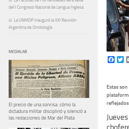
La Facultad de Humanidades será sede
del I Congreso Nacional de Lengua Inglesa
La UNMDP inauguró la XXI Reunión
Argentina de Ornitología
MEDIALAB
Facebo
Tw
Estas son 
plataform
reflejado
El precio de una sonrisa: cómo la
dictadura militar disciplinó y silenció a
Jueves 
las redacciones de Mar del Plata
chofer