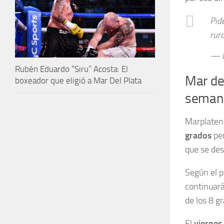
Pid
rur
— L
Rubén Eduardo “Siru” Acosta: El
Mar del
boxeador que eligió a Mar Del Plata
seman
Marplatens
grados
per
que se des
Según el p
continuará
de los 8 g
El
viernes