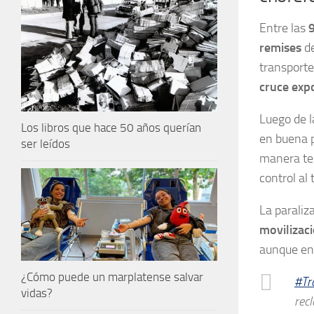
Entre las
9
remises
de
transport
cruce expo
Luego de l
Los libros que hace 50 años querían
en buena p
ser leídos
manera te
control al
La paraliz
movilizac
aunque en 
¿Cómo puede un marplatense salvar
#Tr
vidas?
rec