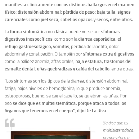
manifiesta clínicamente con los distintos hallazgos en el examen
físico: distensión abdominal; pérdida de peso; baja talla; signos
carenciales como piel seca, cabellos opacos y secos, entre otros.
La
forma sintomática no clásica
puede verse por
síntomas
digestivos inespecíficos
, como son la
diarrea esporádica, el
reflujo gastroesofágico, vómitos
, pérdida del apetito, dolor
abdominal y constipación. O también por
síntomas extra digestivos
como la palidez anemia, aftas orales,
baja estatura, trastornos del
esmalte dental, uñas quebradizas y caída del cabello
, entre otras.
“Los síntomas son los típicos de la diarrea, distensión abdominal,
fatiga, bajos niveles de hemoglobina, lo que produce anemia,
osteoporosis, bueno, se cae el cabello, se quiebran las uñas. Por
eso
se dice que es multisistemática, porque ataca a todos los
órganos que tenemos en el cuerpo”, dijo De La Riva.
Se dice que es
multisistemática,
porque ataca a