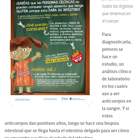
todos los órganos
que tenemos en
el cuerpo
Para
diagnosticarla,
primero se
hace un
estudio, un
análisis clínico
de laboratorio
en los cuales
van a ver
anticuerpos en
la sangre. Y si
estos
anticuerpos dan positivos altos, luego se hace una biopsia
intestinal que se llega hasta el intestino delgado para ver cómo
se encuentra y cuál es el estado del intestino.