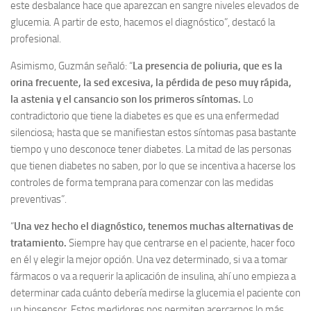
este desbalance hace que aparezcan en sangre niveles elevados de
glucemia. A partir de esto, hacemos el diagnóstico”, destacó la
profesional.
Asimismo, Guzmán señaló: “
La presencia de poliuria, que es la
orina frecuente, la sed excesiva, la pérdida de peso muy rápida,
la astenia y el cansancio son los primeros síntomas.
Lo
contradictorio que tiene la diabetes es que es una enfermedad
silenciosa; hasta que se manifiestan estos síntomas pasa bastante
tiempo y uno desconoce tener diabetes. La mitad de las personas
que tienen diabetes no saben, por lo que se incentiva a hacerse los
controles de forma temprana para comenzar con las medidas
preventivas”.
“
Una vez hecho el diagnóstico, tenemos muchas alternativas de
tratamiento.
Siempre hay que centrarse en el paciente, hacer foco
en él y elegir la mejor opción. Una vez determinado, si va a tomar
fármacos o va a requerir la aplicación de insulina, ahí uno empieza a
determinar cada cuánto debería medirse la glucemia el paciente con
un biosensor. Estos medidores nos permiten acercarnos lo más