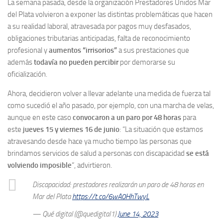
La semana pasada, desde la organización Prestadores Unidos Mar
del Plata volvieron a exponer las distintas problemáticas que hacen
a su realidad laboral, atravesada por pagos muy desfasados,
obligaciones tributarias anticipadas, falta de reconocimiento
profesional y
aumentos “irrisorios”
a sus prestaciones que
además
todavía no pueden percibir
por demorarse su
oficialización.
Ahora, decidieron volver a llevar adelante una medida de fuerza tal
como sucedió el año pasado, por ejemplo, con una marcha de velas,
aunque en este caso
convocaron a un paro por 48 horas
para
este
jueves 15 y viernes 16 de junio
: “La situación que estamos
atravesando desde hace ya mucho tiempo las personas que
brindamos servicios de salud a personas con discapacidad
se está
volviendo imposible
“, advirtieron.
Discapacidad: prestadores realizarán un paro de 48 horas en
Mar del Plata
https://t.co/6wA0HhTwyL
— Qué digital (@quedigital1)
June 14, 2023