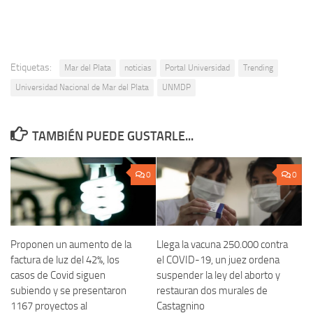
Etiquetas:
Mar del Plata
noticias
Portal Universidad
Trending
Universidad Nacional de Mar del Plata
UNMDP
TAMBIÉN PUEDE GUSTARLE...
0
0
Proponen un aumento de la
Llega la vacuna 250.000 contra
factura de luz del 42%, los
el COVID-19, un juez ordena
casos de Covid siguen
suspender la ley del aborto y
subiendo y se presentaron
restauran dos murales de
1167 proyectos al
Castagnino