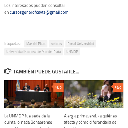
Los interesados pueden consultar
en
cursosgenerofcsyts@gmail.com
Etiquetas:
Mar del Plata
noticias
Portal Universidad
Universidad Nacional de Mar del Plata
UNMDP
TAMBIÉN PUEDE GUSTARLE...
0
0
La UNMDP fue sede de la
Alergia primaveral: ¿a quiénes
quinta Jornada Bonaerense
afecta y cómo diferenciarla del