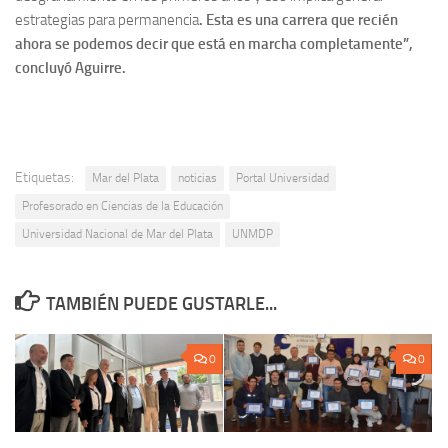
estrategias para permanencia
. Esta es una carrera que recién
ahora se podemos decir que está en marcha completamente”,
concluyó Aguirre.
Etiquetas:
Mar del Plata
noticias
Portal Universidad
Profesorado en Ciencias de la Educación
Universidad Nacional de Mar del Plata
UNMDP
TAMBIÉN PUEDE GUSTARLE...
0
0