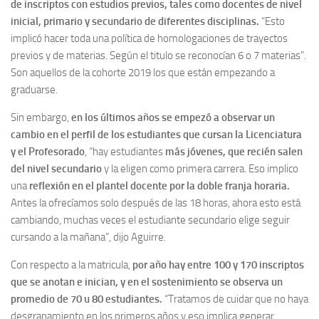
de inscriptos con estudios previos, tales como docentes de nivel
inicial, primario y secundario de diferentes disciplinas.
“Esto
implicó hacer toda una política de homologaciones de trayectos
previos y de materias. Según el titulo se reconocían 6 o 7 materias”.
Son aquellos de la cohorte 2019 los que están empezando a
graduarse.
Sin embargo,
en los últimos años se empezó a observar un
cambio en el perfil de los estudiantes que cursan la Licenciatura
y el Profesorado
, “hay estudiantes
más jóvenes, que recién salen
del nivel secundario
y la eligen como primera carrera. Eso implico
una
reflexión en el plantel docente por la doble franja horaria.
Antes la ofrecíamos solo después de las 18 horas, ahora esto está
cambiando, muchas veces el estudiante secundario elige seguir
cursando a la mañana”, dijo Aguirre.
Con respecto a la matricula,
por año hay entre 100 y 170 inscriptos
que se anotan e inician, y en el sostenimiento se observa un
promedio de 70 u 80 estudiantes.
“Tratamos de cuidar que no haya
desgranamiento en los primeros años y eso implica generar