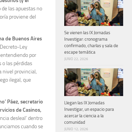
destinos (y el
 de las apuestas no
ría proviene del
Se vienen las IX Jornadas
oma de Buenos Aires
Investigar: cronograma
confirmado, charlas y sala de
l Decreto-Ley
escape temática
, entendiendo por
JUNIO 22, 2026
s o las pérdidas
nivel provincial,
ego ilegal, que
o’ Páez, secretario
Llegan las IX Jornadas
rvicios de Casinos,
Investigar, un espacio para
acercar la ciencia a la
ncia desleal’ dentro
comunidad
nunciamos cuando se
JUNIO 12, 2026