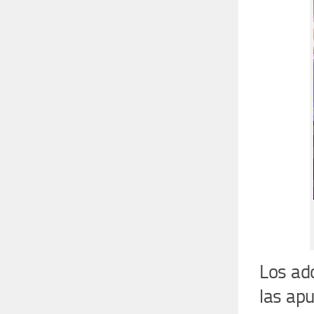
Los ad
las ap