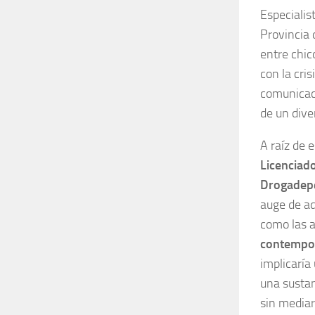
Especialis
Provincia 
entre chic
con la cri
comunicac
de un dive
A raíz de 
Licenciad
Drogadep
auge de ad
como las a
contempor
implicaría
una sustan
sin mediar