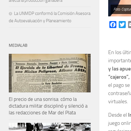
afecta la producción ganadera
Foto: Captur
La UNMDP conformó la Comisión Asesora
de Autoevaluación y Planeamiento
Facebo
Tw
MEDIALAB
En los últ
importante
y las apue
“cajeros”,
el pago se 
contraseña
El precio de una sonrisa: cómo la
virtuales.
dictadura militar disciplinó y silenció a
las redacciones de Mar del Plata
Desde el
I
juego onli