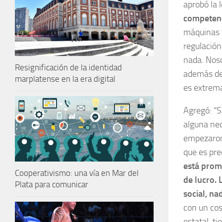
aprobó la 
competenci
máquinas t
regulación
nada. Noso
Resignificación de la identidad
además de 
marplatense en la era digital
es extrem
Agregó: “
alguna nec
empezaron 
que es pr
está prom
Cooperativismo: una vía en Mar del
de lucro. 
Plata para comunicar
social, n
con un cos
estatal, t