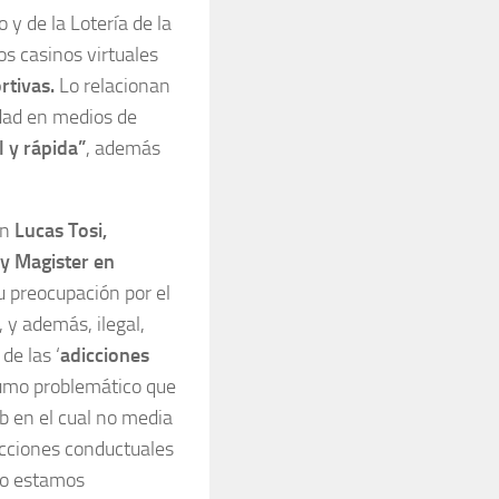
 y de la Lotería de la
os casinos virtuales
rtivas.
Lo relacionan
idad en medios de
 y rápida”
, además
on
Lucas Tosi,
y Magister en
u preocupación por el
 y además, ilegal,
de las ‘
adicciones
sumo problemático que
b en el cual no media
icciones conductuales
mo estamos