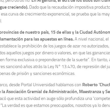
rlo, pero otros no.
En Argentina, el 80% de los sitios son clan
gue creciendo).
Dado que la recaudación impositiva producto
sa curva de crecimiento exponencial, se prueba que la mayo
l.
provincias de nuestro país, 15 de ellas y la Ciudad Autón
lamentación para las apuestas en línea.
A nivel nacional, e
stablece la prohibición de los juegos de azar no autorizados
odos aquellos juegos por dinero o valores, en que las ganancia
n forma exclusiva o preponderante de la suerte”. En tanto, a 
es sancionó años atrás la Ley N° 13.470, de represión del ju
penas de prisión y sanciones económicas.
arco, desde Portal Universidad hablamos con
Roberto ‘Chuch
 la Asociación Gremial de Administración, Maestranza y Se
acó que esta actividad en auge sólo profundiza una ‘compete
: “La verdad es que estamos preocupados, nosotros ya lo de