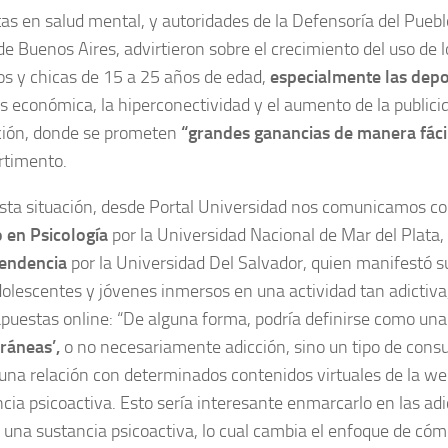
tas en salud mental, y autoridades de la Defensoría del Pueblo
de Buenos Aires, advirtieron sobre el crecimiento del uso de l
os y chicas de 15 a 25 años de edad,
especialmente las depo
sis económica, la hiperconectividad y el aumento de la public
ión, donde se prometen
“grandes ganancias de manera fácil
rtimento.
esta situación, desde Portal Universidad nos comunicamos c
o en Psicología
por la Universidad Nacional de Mar del Plata,
endencia
por la Universidad Del Salvador, quien manifestó s
olescentes y jóvenes inmersos en una actividad tan adictiva,
puestas online: “De alguna forma, podría definirse como una 
áneas’,
o no necesariamente adicción, sino un tipo de con
 una relación con determinados contenidos virtuales de la we
cia psicoactiva. Esto sería interesante enmarcarlo en las ad
 una sustancia psicoactiva, lo cual cambia el enfoque de có