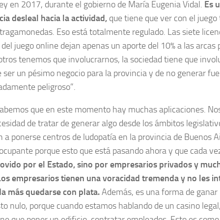
ley en 2017, durante el gobierno de María Eugenia Vidal.
Es u
a desleal hacia la actividad,
que tiene que ver con el juego 
ragamonedas. Eso está totalmente regulado. Las siete licenc
 del juego online dejan apenas un aporte del 10% a las arcas 
tros tenemos que involucrarnos, la sociedad tiene que invol
ser un pésimo negocio para la provincia y de no generar fuen
adamente peligroso”.
Sabemos que en este momento hay muchas aplicaciones. No
esidad de tratar de generar algo desde los ámbitos legislativ
a ponerse centros de ludopatía en la provincia de Buenos Air
eocupante porque esto que está pasando ahora y que cada ve
ovido por el Estado, sino por empresarios privados y much
Los empresarios tienen una voracidad tremenda y no les in
ada más quedarse con plata.
Además, es una forma de ganar 
to nulo, porque cuando estamos hablando de un casino lega
iene que poner un edificio, contratar empleados. Esto es como 