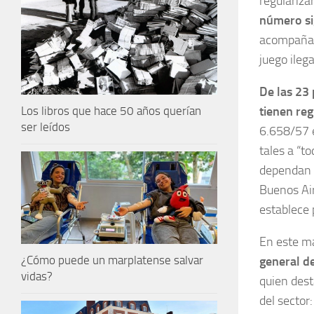
regulariza
número si
acompaña e
juego ilega
De las 23 
tienen reg
Los libros que hace 50 años querían
ser leídos
6.658/57 e
tales a “t
dependan e
Buenos Air
establece 
En este m
¿Cómo puede un marplatense salvar
general de
vidas?
quien dest
del sector