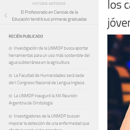
los 
HISTORIA ANTERIOR
El Profesorado en Ciencias de la
jóve
Educación tendrá sus primeras graduadas
RECIÉN PUBLICADO
Investigación de la UNMDP busca aportar
herramientas para un uso más sostenible del
agua subterránea en la agricultura
La Facultad de Humanidades será sede
del I Congreso Nacional de Lengua Inglesa
La UNMDP inauguró la XXI Reunión
Argentina de Ornitología
Investigadores de la UNMDP buscan
mejorar la detección de una enfermedad que