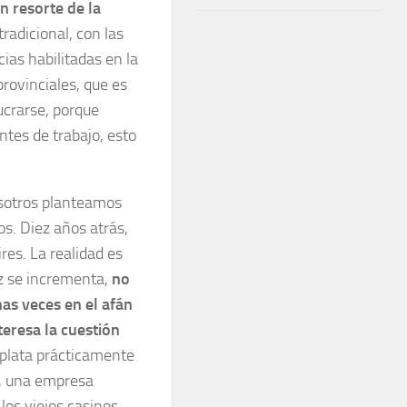
n resorte de la
tradicional, con las
ias habilitadas en la
provinciales, que es
ucrarse, porque
tes de trabajo, esto
sotros planteamos
os. Diez años atrás,
es. La realidad es
z se incrementa,
no
as veces en el afán
teresa la cuestión
plata prácticamente
l, una empresa
los viejos casinos