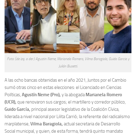
Foto: (de izq. a der.) Agustin Neme, Marianela Romero, Vilma Baragiola, Guido Garcia y
Julián Busetti.
A las ocho bancas obtenidas en el año 2021, Juntos por el Cambio
sumó otras cinco en estas elecciones: el Licenciado en Ciencias
Políticas,
Agustín Neme (Pro),
y la abogada
Marianela Romero
(UCR),
que renovaron sus cargos; el martillero y corredor público,
Guido García,
principal asesor legislativo de la Coalición Cívica,
liderada a nivel nacional por Lilita Carrió; la referente del radicalismo
marplatense,
Vilma Baragiola,
actual secretaria de Desarrollo
Social municipal, y quien, de esta forma, tendrá quinto mandato