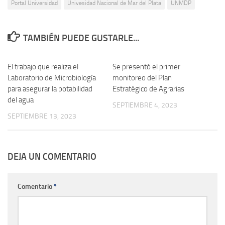
Portal Universidad
Univesidad Nacional de Mar del Plata
UNMDP
TAMBIÉN PUEDE GUSTARLE...
El trabajo que realiza el
0
Se presentó el primer
0
Laboratorio de Microbiología
monitoreo del Plan
para asegurar la potabilidad
Estratégico de Agrarias
del agua
SEPTIEMBRE 4, 2023
SEPTIEMBRE 13, 2023
DEJA UN COMENTARIO
Comentario
*