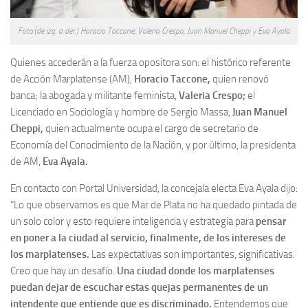
Foto:(de izq. a der.) Horacio Taccone, Valeria Crespo, Juan Manuel Cheppi y Eva Ayala.
Quienes accederán a la fuerza opositora son: el histórico referente
de Acción Marplatense (AM),
Horacio Taccone,
quien renovó
banca; la abogada y militante feminista,
Valeria Crespo;
el
Licenciado en Sociología y hombre de Sergio Massa,
Juan Manuel
Cheppi,
quien actualmente ocupa el cargo de secretario de
Economía del Conocimiento de la Nación, y por último, la presidenta
de AM,
Eva Ayala.
En contacto con Portal Universidad, la concejala electa Eva Ayala dijo:
“Lo que observamos es que Mar de Plata no ha quedado pintada de
un solo color y esto requiere inteligencia y estrategia para
pensar
en poner a la ciudad al servicio, finalmente, de los intereses de
los marplatenses.
Las expectativas son importantes, significativas.
Creo que hay un desafío.
Una ciudad donde los marplatenses
puedan dejar de escuchar estas quejas permanentes de un
intendente que entiende que es discriminado.
Entendemos que