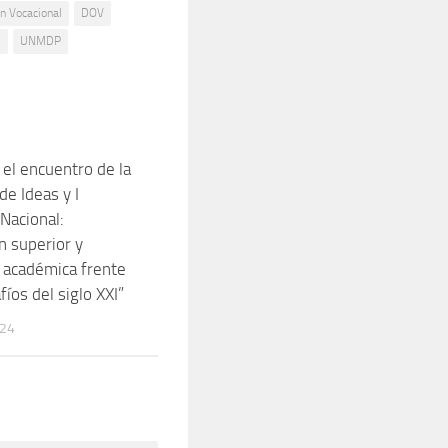
n Vocacional
DOV
s
UNMDP
 el encuentro de la
0
de Ideas y I
Nacional:
n superior y
 académica frente
fíos del siglo XXI”
024