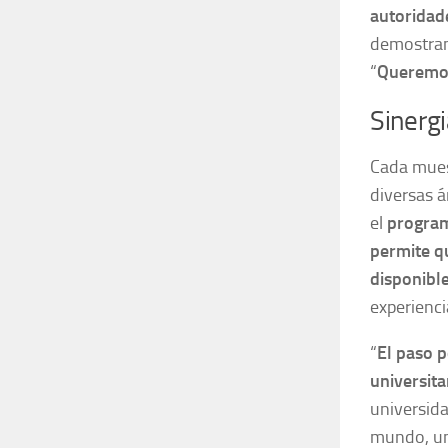
autoridade
demostran
“
Queremos
Sinergi
Cada mues
diversas á
el
program
permite qu
disponible
experienci
“
El paso p
universita
universida
mundo, una