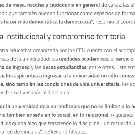
s de mesa, fiscales y ciudadanía en general
de cara a las e
do que también pueden funcionar como espacios de formac
 hacer más democrática la democracia
”, resumió el coord
a institucional y compromiso territorial
tra educativa organizada por los CEU cuenta con el acom
reas de la universidad: las
unidades académicas
, el
servicio
a de ingreso
y las
becas estudiantiles
, entre otras. Este e
e los aspirantes a ingresar a la universidad no sólo conoz
s, sino también las condiciones de vida universitaria
, los a
as formativas más allá del aula.
or la universidad deja aprendizajes que no se limitan a lo 
ria también enseña en lo social, en lo relacional.
A quienes 
d les queda algo que trasciende lo disciplinar: un recuerdo,
 red de vínculos”, reflexionó Álvarez.