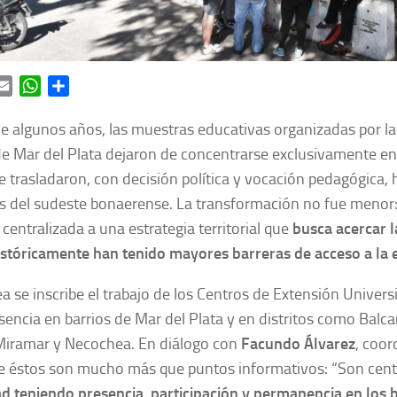
ok
itter
Email
WhatsApp
Share
e algunos años, las muestras educativas organizadas por la
e Mar del Plata dejaron de concentrarse exclusivamente en 
e trasladaron, con decisión política y vocación pedagógica, h
s del sudeste bonaerense. La transformación no fue menor:
 centralizada a una estrategia territorial que
busca acercar l
istóricamente han tenido mayores barreras de acceso a la 
ea se inscribe el trabajo de los Centros de Extensión Univers
sencia en barrios de Mar del Plata y en distritos como Balcar
 Miramar y Necochea. En diálogo con
Facundo Álvarez
, coor
ue éstos son mucho más que puntos informativos: “Son centr
d teniendo presencia, participación y permanencia en los 