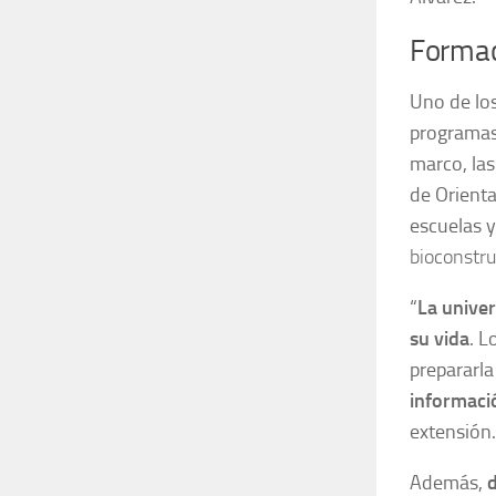
Formac
Uno de los
programas 
marco, la
de Orient
escuelas y
bioconstru
“
La univer
su vida
. L
prepararla
informaci
extensión.
Además,
d