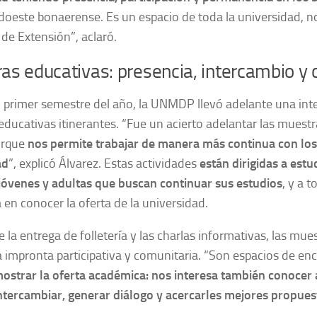
doeste bonaerense. Es un espacio de toda la universidad, no
 de Extensión”, aclaró.
as educativas: presencia, intercambio y
l primer semestre del año, la UNMDP llevó adelante una in
ducativas itinerantes. “Fue un acierto adelantar las muestra
orque
nos permite trabajar de manera más continua con los 
ad
”, explicó Álvarez. Estas actividades
están dirigidas a est
jóvenes y adultas que buscan continuar sus estudios
, y a 
 en conocer la oferta de la universidad.
e la entrega de folletería y las charlas informativas, las mu
 impronta participativa y comunitaria. “Son espacios de en
ostrar la oferta académica: nos interesa también conocer 
intercambiar, generar diálogo y acercarles mejores propues