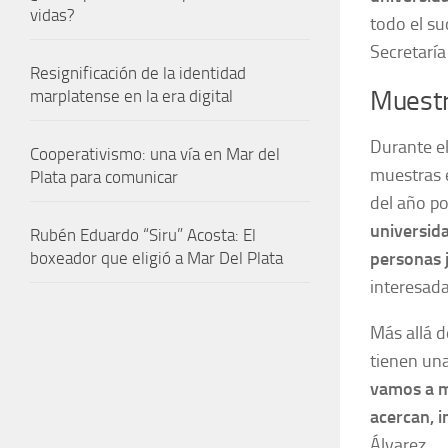
vidas?
todo el su
Secretaría
Resignificación de la identidad
Muestr
marplatense en la era digital
Durante e
Cooperativismo: una vía en Mar del
muestras e
Plata para comunicar
del año p
universid
Rubén Eduardo “Siru” Acosta: El
personas 
boxeador que eligió a Mar Del Plata
interesada
Más allá d
tienen una
vamos a m
acercan, 
Álvarez.