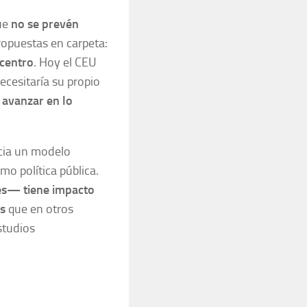
que
no se prevén
ropuestas en carpeta:
 centro
. Hoy el CEU
ecesitaría su propio
 avanzar en lo
ncia un modelo
o política pública.
vés— tiene impacto
es
que en otros
studios