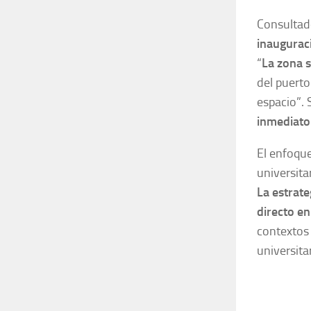
Consultad
inauguraci
“
La zona 
del puerto
espacio”.
inmediato
El enfoque
universita
La estrat
directo en
contextos 
universita