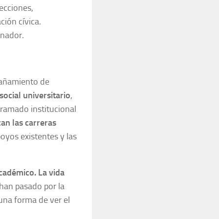
lecciones,
ión cívica.
inador.
pañamiento de
 social universitario
,
ntramado institucional
can las carreras
poyos existentes y las
académico. La vida
han pasado por la
 una forma de ver el