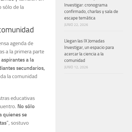
Investigar: cronograma
 sólo de la
confirmado, charlas y sala de
escape temática
JUNIO 22, 2026
 comunidad
Llegan las IX Jornadas
tensa agenda de
Investigar, un espacio para
s a la primera parte
acercar la ciencia a la
aspirantes a la
comunidad
udiantes secundarios,
JUNIO 12, 2026
toda la comunidad
estras educativas
cuentro.
No sólo
a quienes se
tas
”, sostuvo