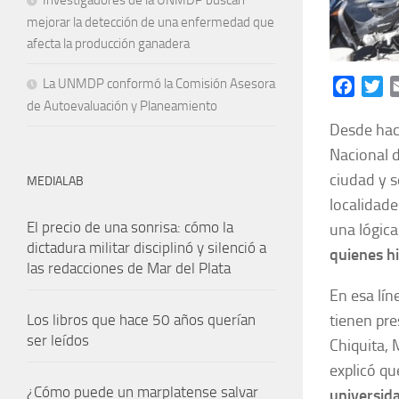
Investigadores de la UNMDP buscan
mejorar la detección de una enfermedad que
afecta la producción ganadera
La UNMDP conformó la Comisión Asesora
Facebo
Tw
de Autoevaluación y Planeamiento
Desde hac
Nacional d
ciudad y s
MEDIALAB
localidade
El precio de una sonrisa: cómo la
una lógica
dictadura militar disciplinó y silenció a
quienes h
las redacciones de Mar del Plata
En esa lín
tienen pre
Los libros que hace 50 años querían
ser leídos
Chiquita,
explicó q
¿Cómo puede un marplatense salvar
universida