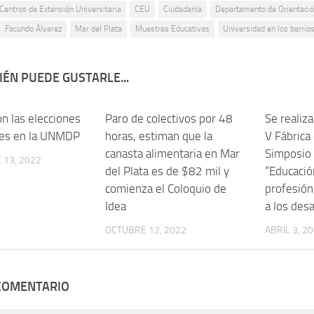
Centros de Extensión Universitaria
CEU
Ciudadanía
Departamento de Orientació
Facundo Álvarez
Mar del Plata
Muestras Educativas
Universidad en los barrio
ÉN PUEDE GUSTARLE...
 las elecciones
0
Paro de colectivos por 48
0
Se realiza
les en la UNMDP
horas, estiman que la
V Fábrica 
canasta alimentaria en Mar
Simposio 
 13, 2022
del Plata es de $82 mil y
“Educació
comienza el Coloquio de
profesión
Idea
a los desa
OCTUBRE 12, 2022
ABRIL 3, 2
 COMENTARIO