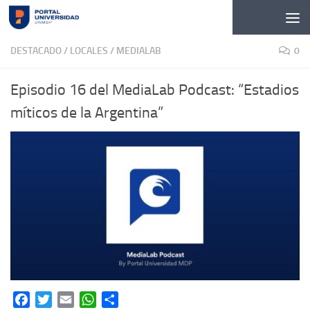
Skip to content
DESTACADO
/
LOCALES
/
MEDIALAB
0
Episodio 16 del MediaLab Podcast: “Estadios
míticos de la Argentina”
Facebook
Twitter
Email
WhatsApp
Share