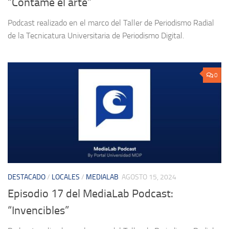
“Contame el arte”
Podcast realizado en el marco del Taller de Periodismo Radial
de la Tecnicatura Universitaria de Periodismo Digital.
0
DESTACADO
/
LOCALES
/
MEDIALAB
AGOSTO 15, 2024
Episodio 17 del MediaLab Podcast:
“Invencibles”