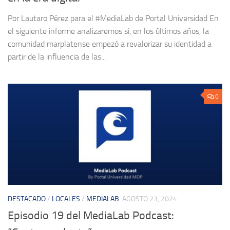
Por Lautaro Pérez para el #MediaLab de Portal Universidad En
el siguiente informe analizaremos si, en los últimos años, la
comunidad marplatense empezó a revalorizar su identidad a
partir de la influencia de las...
0
DESTACADO
/
LOCALES
/
MEDIALAB
AGOSTO 23, 2024
Episodio 19 del MediaLab Podcast: