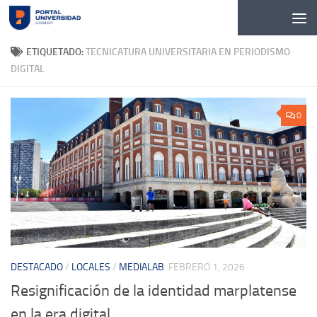
Skip to content
ETIQUETADO:
TECNICATURA UNIVERSITARIA EN PERIODISMO
DIGITAL
0
DESTACADO
/
LOCALES
/
MEDIALAB
FEBRERO 1, 2026
Resignificación de la identidad marplatense
en la era digital